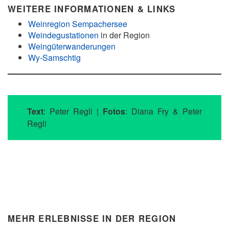
WEITERE INFORMATIONEN & LINKS
Weinregion Sempachersee
Weindegustationen
in der Region
Weingüterwanderungen
Wy-Samschtig
Text
: Peter Regli |
Fotos
: Diana Fry & Peter
Regli
MEHR ERLEBNISSE IN DER REGION