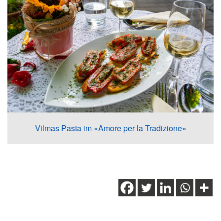
Vilmas Pasta im «Amore per la Tradizione»
Schlagwörter:
Sempachersee
,
Weinkultur
,
Weinregion