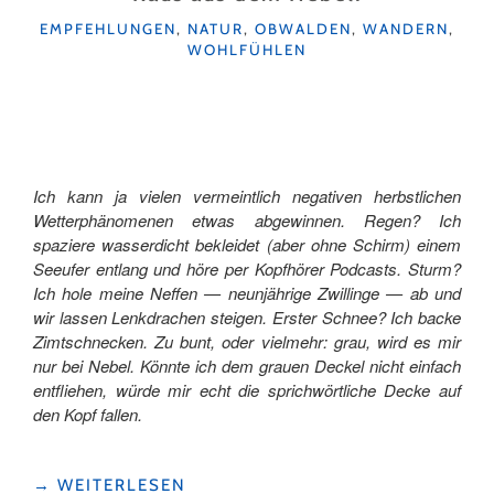
NACH
KATEGORIEN
EMPFEHLUNGEN
,
NATUR
,
OBWALDEN
,
WANDERN
,
THAILAND"
WOHLFÜHLEN
Ich kann ja vielen vermeintlich negativen herbstlichen
Wetterphänomenen etwas abgewinnen. Regen? Ich
spaziere wasserdicht bekleidet (aber ohne Schirm) einem
Seeufer entlang und höre per Kopfhörer Podcasts. Sturm?
Ich hole meine Neffen — neunjährige Zwillinge — ab und
wir lassen Lenkdrachen steigen. Erster Schnee? Ich backe
Zimtschnecken. Zu bunt, oder vielmehr: grau, wird es mir
nur bei Nebel. Könnte ich dem grauen Deckel nicht einfach
entfliehen, würde mir echt die sprichwörtliche Decke auf
den Kopf fallen.
"RAUS
→
WEITERLESEN