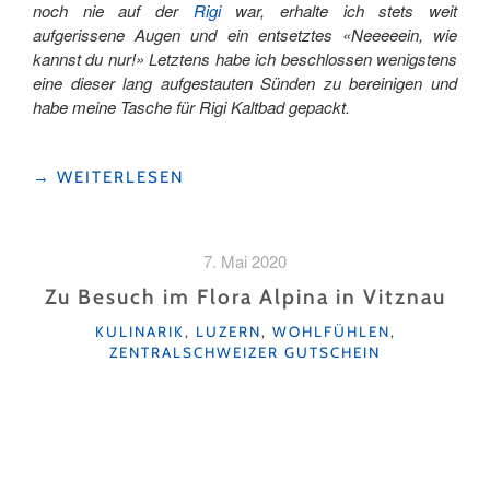
noch nie auf der
Rigi
war, erhalte ich stets weit
aufgerissene Augen und ein entsetztes «Neeeeein, wie
kannst du nur!» Letztens habe ich beschlossen wenigstens
eine dieser lang aufgestauten Sünden zu bereinigen und
habe meine Tasche für Rigi Kaltbad gepackt.
"ZUM
→
WEITERLESEN
ERSTEN
MAL
AUF
7. Mai 2020
DER
RIGI"
Zu Besuch im Flora Alpina in Vitznau
KATEGORIEN
KULINARIK
,
LUZERN
,
WOHLFÜHLEN
,
ZENTRALSCHWEIZER GUTSCHEIN