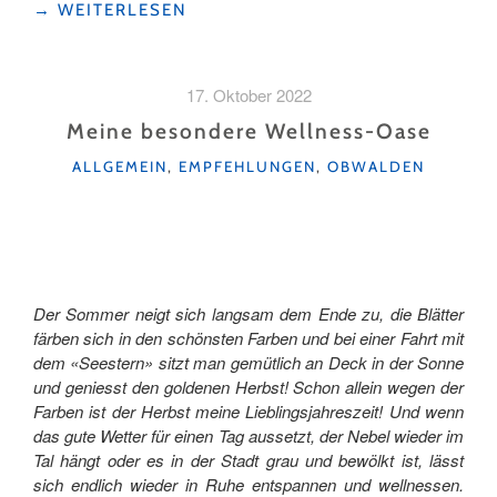
"AUSZEIT
→
WEITERLESEN
IM
RENOVIERTEN
SEEHOTEL
17. Oktober 2022
WILERBAD
SPA
Meine besondere Wellness-Oase
&
KATEGORIEN
ALLGEMEIN
,
EMPFEHLUNGEN
,
OBWALDEN
SEMINAR "
Der Sommer neigt sich langsam dem Ende zu, die Blätter
färben sich in den schönsten Farben und bei einer Fahrt mit
dem «Seestern» sitzt man gemütlich an Deck in der Sonne
und geniesst den goldenen Herbst! Schon allein wegen der
Farben ist der Herbst meine Lieblingsjahreszeit! Und wenn
das gute Wetter für einen Tag aussetzt, der Nebel wieder im
Tal hängt oder es in der Stadt grau und bewölkt ist, lässt
sich endlich wieder in Ruhe entspannen und wellnessen.