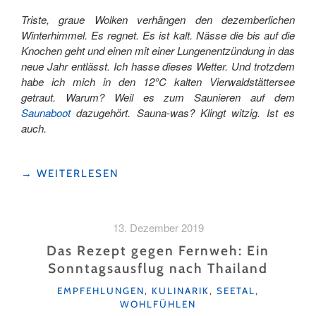
Triste, graue Wolken verhängen den dezemberlichen
Winterhimmel. Es regnet. Es ist kalt. Nässe die bis auf die
Knochen geht und einen mit einer Lungenentzündung in das
neue Jahr entlässt. Ich hasse dieses Wetter. Und trotzdem
habe ich mich in den 12°C kalten Vierwaldstättersee
getraut. Warum? Weil es zum Saunieren auf dem
Saunaboot
dazugehört. Sauna-was? Klingt witzig. Ist es
auch.
"IM
→
WEITERLESEN
BADEMANTEL
AUF
HOHER
13. Dezember 2019
SEE"
Das Rezept gegen Fernweh: Ein
Sonntagsausflug nach Thailand
KATEGORIEN
EMPFEHLUNGEN
,
KULINARIK
,
SEETAL
,
WOHLFÜHLEN