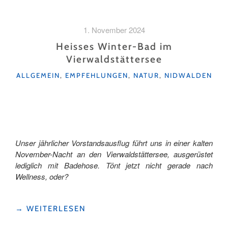
IM
NEBELMEER"
1. November 2024
Heisses Winter-Bad im
Vierwaldstättersee
KATEGORIEN
ALLGEMEIN
,
EMPFEHLUNGEN
,
NATUR
,
NIDWALDEN
Unser jährlicher Vorstandsausflug führt uns in einer kalten
November-Nacht an den Vierwaldstättersee, ausgerüstet
lediglich mit Badehose. Tönt jetzt nicht gerade nach
Wellness, oder?
"HEISSES
→
WEITERLESEN
WINTER-