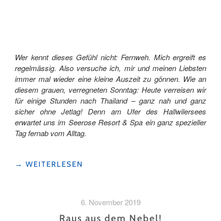
Wer kennt dieses Gefühl nicht: Fernweh. Mich ergreift es
regelmässig. Also versuche ich, mir und meinen Liebsten
immer mal wieder eine kleine Auszeit zu gönnen. Wie an
diesem grauen, verregneten Sonntag: Heute verreisen wir
für einige Stunden nach Thailand – ganz nah und ganz
sicher ohne Jetlag! Denn am Ufer des Hallwilersees
erwartet uns im Seerose Resort & Spa ein ganz spezieller
Tag fernab vom Alltag.
"DAS
→
WEITERLESEN
REZEPT
GEGEN
FERNWEH:
6. November 2019
EIN
SONNTAGSAUSFLUG
Raus aus dem Nebel!