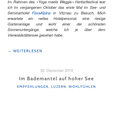
Im Rahmen des «Yoga meets Weggis» Herbstfestival war
ich im vergangenen Oktober das erste Mal im See- und
Seminarhotel
FloraAlpina
in Vitznau zu Besuch. Mich
erwartete ein nettes Hotelpersonal, eine riesige
Gartenanlage und wohl einer der schönsten
Sonnenuntergänge, welche ich je über dem
Vierwaldstättersee gesehen habe.
"ZU
→
WEITERLESEN
BESUCH
IM
FLORA
30. Dezember 2019
ALPINA
IN
Im Bademantel auf hoher See
VITZNAU"
KATEGORIEN
EMPFEHLUNGEN
,
LUZERN
,
WOHLFÜHLEN