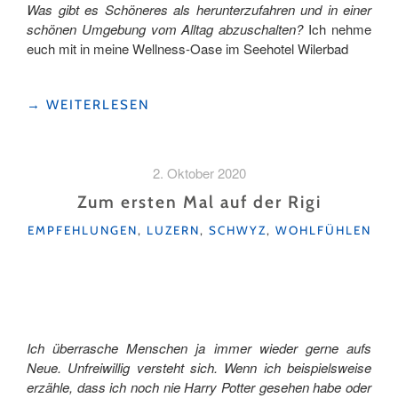
Was gibt es Schöneres als herunterzufahren und in einer
schönen Umgebung vom Alltag abzuschalten?
Ich nehme
euch mit in meine Wellness-Oase im Seehotel Wilerbad
"MEINE
→
WEITERLESEN
BESONDERE
WELLNESS-
OASE"
2. Oktober 2020
Zum ersten Mal auf der Rigi
KATEGORIEN
EMPFEHLUNGEN
,
LUZERN
,
SCHWYZ
,
WOHLFÜHLEN
Ich überrasche Menschen ja immer wieder gerne aufs
Neue. Unfreiwillig versteht sich. Wenn ich beispielsweise
erzähle, dass ich noch nie Harry Potter gesehen habe oder