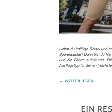
Liebst du knifflige Rätsel und
Spurensuche? Dann bist du hier 
und die Fährte aufnimmst. Fal
Ausflugstipp für deinen (nächste
"AUF
→
WEITERLESEN
SPURENSUCHE
IM
URNERLAND "
EIN RE