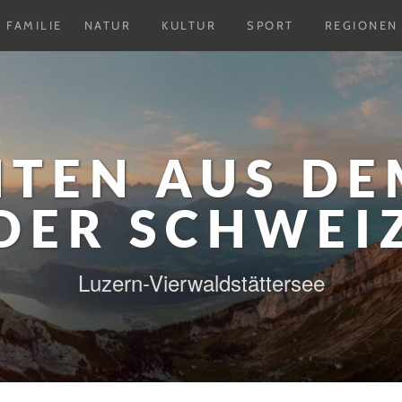
Untermenu
Untermenu
Untermenu
FAMILIE
NATUR
KULTUR
SPORT
REGIONEN
ausklappen
ausklappen
ausklappen
HTEN AUS DE
DER SCHWEI
Luzern-Vierwaldstättersee