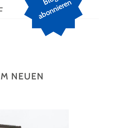
n
F
EM NEUEN