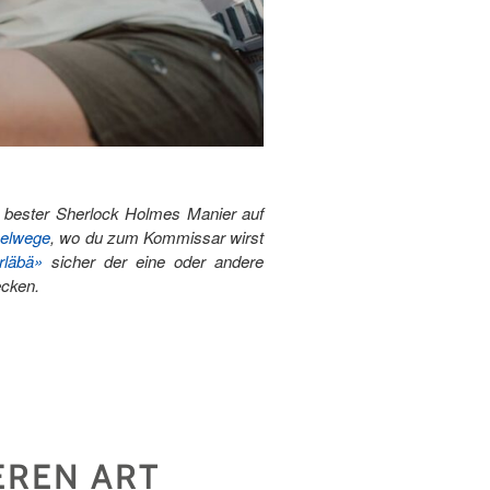
in bester Sherlock Holmes Manier auf
selwege
, wo du zum Kommissar wirst
rläbä»
sicher der eine oder andere
decken.
EREN ART