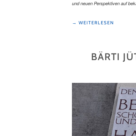
und neuen Perspektiven auf bek
"GENUSSVOLL
→
WEITERLESEN
UNTERWEGS:
AUF
DEM
NEUEN
BÄRTI J
FOODTRAIL
IN
ALTDORF"