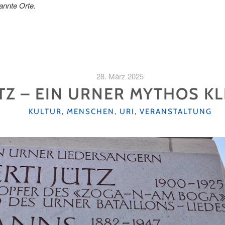
annte Orte.
28. März 2025
ÜTZ – EIN URNER MYTHOS K
KATEGORIEN
KULTUR
,
MENSCHEN
,
URI
,
VERANSTALTUNG