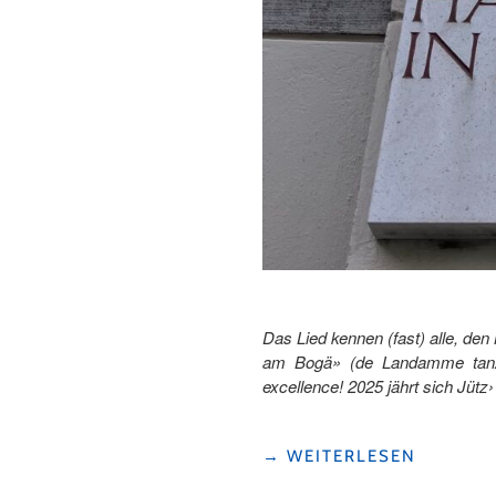
Das Lied kennen (fast) alle, de
am Bogä» (de Landamme tanzäd
excellence! 2025 jährt sich Jüt
"BÄRTI
→
WEITERLESEN
JÜTZ