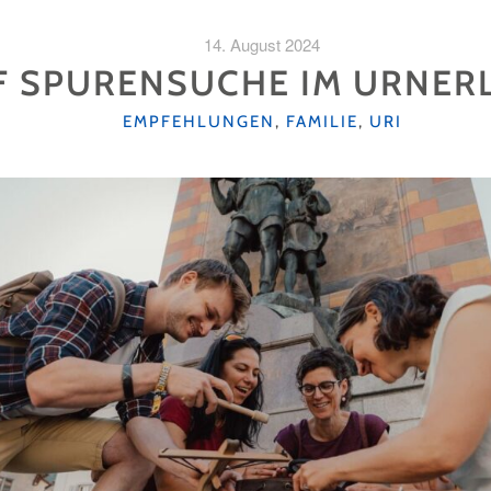
14. August 2024
F SPURENSUCHE IM URNE
KATEGORIEN
EMPFEHLUNGEN
,
FAMILIE
,
URI