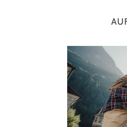
–
EIN
URNER
AU
MYTHOS
KLINGT
NACH"