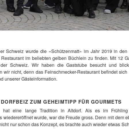
t der Schweiz wurde die «Schützenmatt» im Jahr 2019 in de
Restaurant im beliebten gelben Büchlein zu finden. Mit 12 Ga
der Schweiz. Wir haben die Gaststube besucht und blicke
n wir nicht, denn das Feinschmecker-Restaurant befindet sich 
nd unserer Gästeinformation.
 DORFBEIZ ZUM GEHEIMTIPP FÜR GOURMETS
t
hat eine lange Tradition in Altdorf. Als es im Frühlin
wiedereröffnet wurde, war die Freude gross. Denn mit dem ebe
icht nur schon das Konzept, es brachte auch wieder etwas Sch