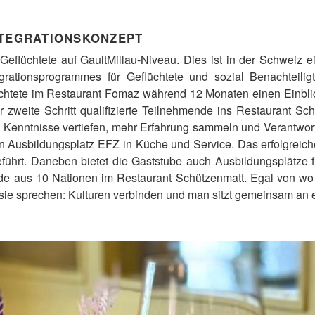
NTEGRATIONSKONZEPT
eflüchtete auf GaultMillau-Niveau. Dies ist in der Schweiz e
egrationsprogrammes für Geflüchtete und sozial Benachteil
üchtete im Restaurant Fomaz während 12 Monaten einen Einblic
r zweite Schritt qualifizierte Teilnehmende ins Restaurant Sc
hre Kenntnisse vertiefen, mehr Erfahrung sammeln und Verantwo
en Ausbildungsplatz EFZ in Küche und Service. Das erfolgrei
führt. Daneben bietet die Gaststube auch Ausbildungsplätze 
de aus 10 Nationen im Restaurant Schützenmatt. Egal von w
sie sprechen: Kulturen verbinden und man sitzt gemeinsam an 