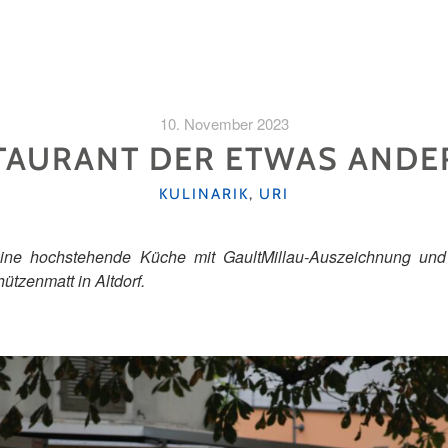
10. November 2023
STAURANT DER ETWAS ANDE
KATEGORIEN
KULINARIK
,
URI
ine hochstehende Küche mit GaultMillau-Auszeichnung und
ützenmatt in Altdorf.