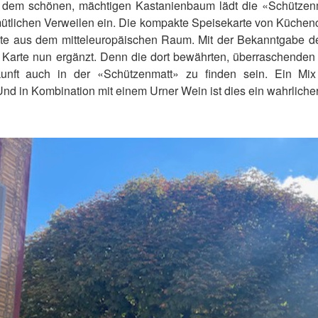
nd dem schönen, mächtigen Kastanienbaum lädt die «Schützen
tlichen Verweilen ein. Die kompakte Speisekarte von Küchenc
hte aus dem mitteleuropäischen Raum. Mit der Bekanntgabe d
Karte nun ergänzt. Denn die dort bewährten, überraschenden k
kunft auch in der «Schützenmatt» zu finden sein. Ein M
Und in Kombination mit einem Urner Wein ist dies ein wahrlich