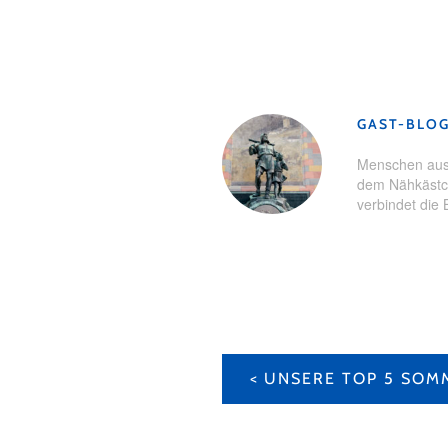
Schlagwörter:
Familie
,
Familien
GAST-BLO
Menschen aus 
dem Nähkästch
verbindet die 
BEITRAGS-
NAVIGATION