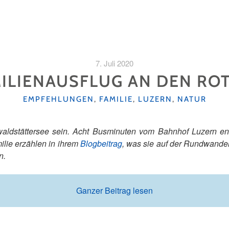
7. Juli 2020
ILIENAUSFLUG AN DEN RO
KATEGORIEN
EMPFEHLUNGEN
,
FAMILIE
,
LUZERN
,
NATUR
aldstättersee sein. Acht Busminuten vom Bahnhof Luzern entf
ilie erzählen in ihrem
Blogbeitrag
, was sie auf der Rundwande
n.
Ganzer Beitrag lesen