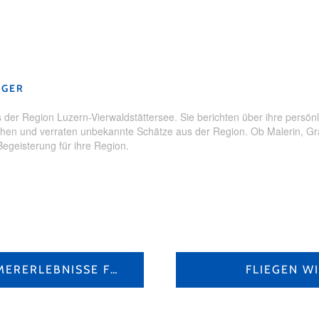
ausflug
,
mit Kinder
,
Rotsee
,
Wanderung
GGER
der Region Luzern-Vierwaldstättersee. Sie berichten über ihre persönl
en und verraten unbekannte Schätze aus der Region. Ob Malerin, Grafi
Begeisterung für ihre Region.
UNSERE TOP 5 SOMMERERLEBNISSE FÜR FAMILIEN
FLIEGEN W