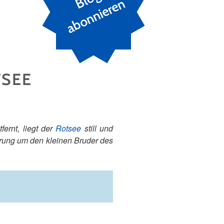
n
TSEE
ernt, liegt der
Rotsee
still und
rung um den kleinen Bruder des