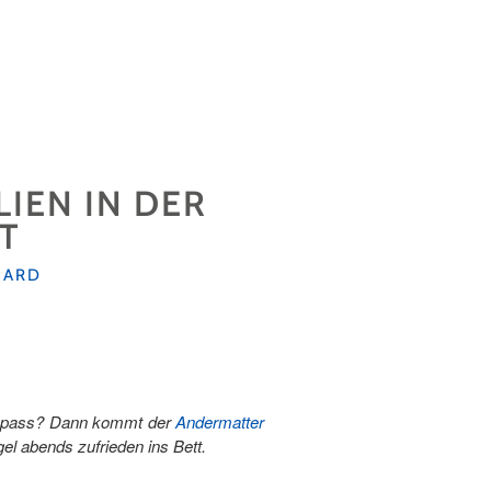
LIEN IN DER
T
OARD
nd Spass? Dann kommt der
Andermatter
gel abends zufrieden ins Bett.