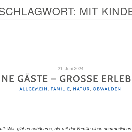
SCHLAGWORT:
MIT KIND
21. Juni 2024
INE GÄSTE – GROSSE ERLE
KATEGORIEN
ALLGEMEIN
,
FAMILIE
,
NATUR
,
OBWALDEN
tt: Was gibt es schöneres, als mit der Familie einen sommerlichen A