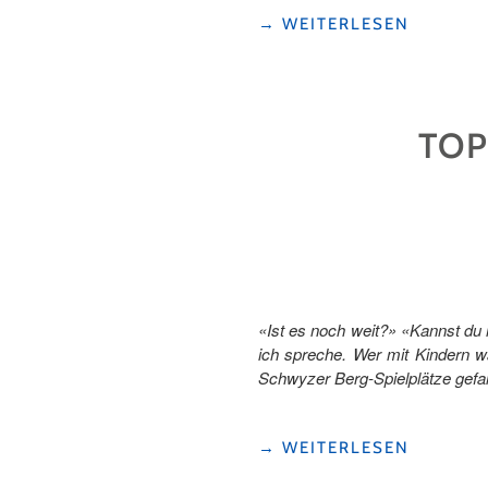
"TOP
→
WEITERLESEN
11
WINTERERLEBNISSE
FÜR
FAMILIEN
TOP
IN
DER
FERIENREGION
ANDERMATT"
«Ist es noch weit?» «Kannst du
ich spreche. Wer mit Kindern w
Schwyzer Berg-Spielplätze gefal
"TOP
→
WEITERLESEN
5