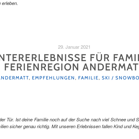
 erleben.
29. Januar 2021
INTERERLEBNISSE FÜR FAMI
FERIENREGION ANDERMAT
KATEGORIEN
ANDERMATT
,
EMPFEHLUNGEN
,
FAMILIE
,
SKI / SNOWB
r der Tür. Ist deine Familie noch auf der Suche nach viel Schnee u
lien sicher genau richtig. Mit unseren Erlebnissen fallen Kind und Ke