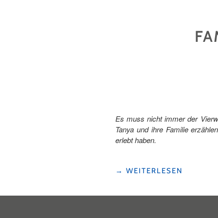
SCHWYZER
BERG-
SPIELPLÄTZE"
FA
Es muss nicht immer der Vierwa
Tanya und ihre Familie erzähle
erlebt haben.
"FAMILIENAUSFLUG
→
WEITERLESEN
AN
DEN
ROTSEE"