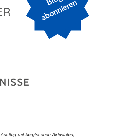
n
ER
BNISSE
usflug mit bergfrischen Aktivitäten,