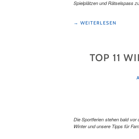
Spielplätzen und Rätselspass zu
"KLEINE
→
WEITERLESEN
GÄSTE
–
GROSSE
ERLEBNISSE"
TOP 11 W
Die Sportferien stehen bald vo
Winter und unsere Tipps für Fami