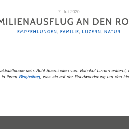
7. Juli 2020
MILIENAUSFLUG AN DEN RO
KATEGORIEN
EMPFEHLUNGEN
,
FAMILIE
,
LUZERN
,
NATUR
ldstättersee sein. Acht Busminuten vom Bahnhof Luzern entfernt, l
n in ihrem
Blogbeitrag
, was sie auf der Rundwanderung um den klei