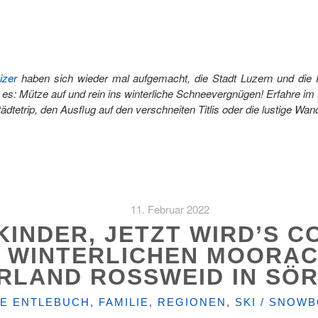
izer
haben sich wieder mal aufgemacht, die Stadt Luzern und die 
es: Mütze auf und rein ins winterliche Schneevergnügen! Erfahre im
ädtetrip, den Ausflug auf den verschneiten Titlis oder die lustige Wand
11. Februar 2022
INDER, JETZT WIRD’S CO
M WINTERLICHEN MOORA
RLAND ROSSWEID IN SÖ
EN
E ENTLEBUCH
,
FAMILIE
,
REGIONEN
,
SKI / SNOW