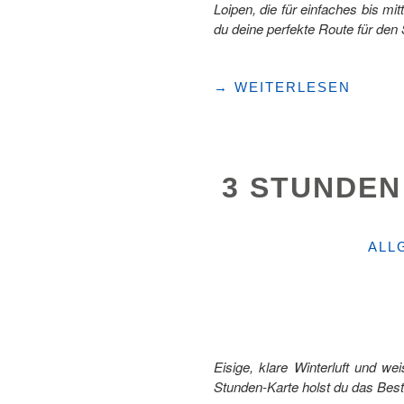
Loipen, die für einfaches bis 
du deine perfekte Route für den
"SPASS
→
WEITERLESEN
BEIM
LANGLAUFEN
IN
DER
3 STUNDEN
HÖHE"
KAT
ALL
Eisige, klare Winterluft und we
Stunden-Karte holst du das Best