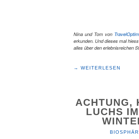
Nina und Tom von
TravelOptim
erkunden. Und dieses mal hiess 
alles über den erlebnisreichen St
"IM
→
WEITERLESEN
WINTER
LUZERN
UND
DIE
ACHTUNG, K
UMGEBUNG
ERKUNDEN"
LUCHS I
WINTE
KATEGORI
BIOSPHÄR