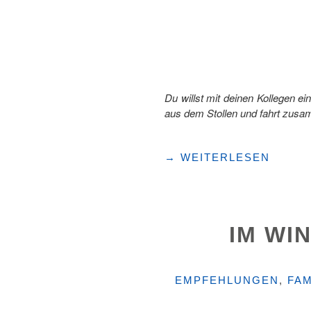
Du willst mit deinen Kollegen e
aus dem Stollen und fahrt zusam
"«BEWEG
→
WEITERLESEN
DINI
KOLLEGE!»"
IM WI
KATEGORIEN
EMPFEHLUNGEN
,
FAM