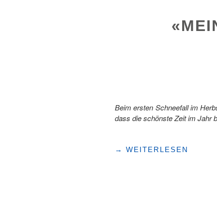
PIA
–
«MEI
HÜTTENERLEBNIS
IM
WINTER"
Beim ersten Schneefall im Herb
dass die schönste Zeit im Jahr 
"«MEIN
→
WEITERLESEN
TRAUMJOB
ALS
SKILEHRERIN»"