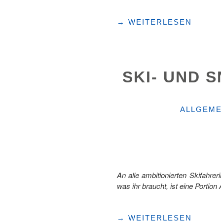
"3
→
WEITERLESEN
STUNDEN
SCHNEEGENUSS
AUF
DER
SKI- UND 
MELCHSEE-
FRUTT"
KATEGOR
ALLGEME
An alle ambitionierten Skifahre
was ihr braucht, ist eine Portion
"SKI-
→
WEITERLESEN