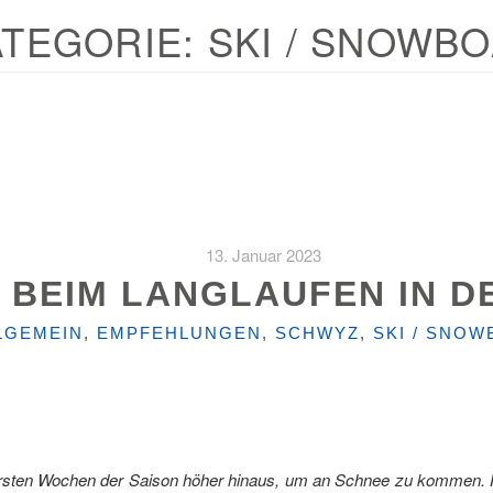
ATEGORIE:
SKI / SNOWB
13. Januar 2023
 BEIM LANGLAUFEN IN D
TEGORIEN
LGEMEIN
,
EMPFEHLUNGEN
,
SCHWYZ
,
SKI / SNO
rsten Wochen der Saison höher hinaus, um an Schnee zu kommen. Hi