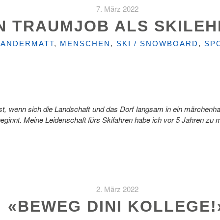
7. März 2022
N TRAUMJOB ALS SKILEH
KATEGORIEN
ANDERMATT
,
MENSCHEN
,
SKI / SNOWBOARD
,
SP
st, wenn sich die Landschaft und das Dorf langsam in ein märchenha
beginnt. Meine Leidenschaft fürs Skifahren habe ich vor 5 Jahren z
2. März 2022
«BEWEG DINI KOLLEGE!