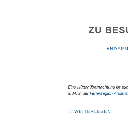
UND
SNOWBOARDFAHREN
MIT
KNIPS(S)PASS
ZU BES
IN
URI"
KATEGO
ANDERM
Eine Hüttenübernachtung ist auch
ü. M. in der
Ferienregion Anderm
"ZU
→
WEITERLESEN
BESUCH
BEI