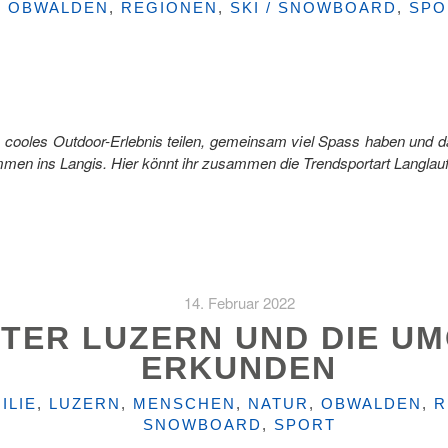
KATEGORIEN
OBWALDEN
,
REGIONEN
,
SKI / SNOWBOARD
,
SPO
in cooles Outdoor-Erlebnis teilen, gemeinsam viel Spass haben und d
men ins Langis. Hier könnt ihr zusammen die Trendsportart Langlauf
14. Februar 2022
NTER LUZERN UND DIE U
ERKUNDEN
ILIE
,
LUZERN
,
MENSCHEN
,
NATUR
,
OBWALDEN
,
R
SNOWBOARD
,
SPORT