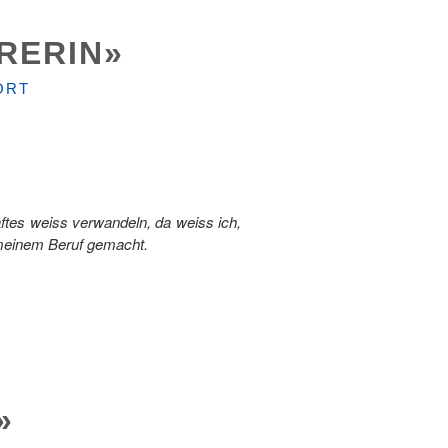
RERIN»
ORT
ftes weiss verwandeln, da weiss ich,
u meinem Beruf gemacht.
»