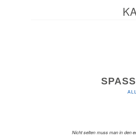
K
SPASS
KA
AL
Nicht selten muss man in den e