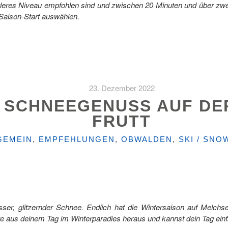
mittleres Niveau empfohlen sind und zwischen 20 Minuten und über z
 Saison-Start auswählen.
23. Dezember 2022
 SCHNEEGENUSS AUF DE
FRUTT
EGORIEN
GEMEIN
,
EMPFEHLUNGEN
,
OBWALDEN
,
SKI / SN
isser, glitzernder Schnee. Endlich hat die Wintersaison auf Melchs
e aus deinem Tag im Winterparadies heraus und kannst dein Tag einfa