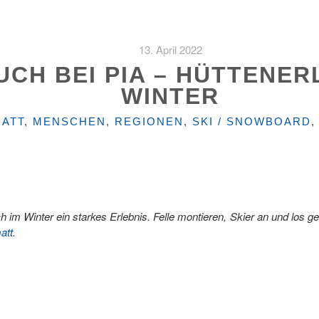
13. April 2022
UCH BEI PIA – HÜTTENER
WINTER
RIEN
ATT
,
MENSCHEN
,
REGIONEN
,
SKI / SNOWBOARD
 im Winter ein starkes Erlebnis. Felle montieren, Skier an und los ge
att
.