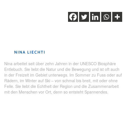
Schlagwörter:
Kinder
,
Mooraculum
,
Rossweid
,
Skigebiet
,
Skischule
,
UNESCO Biosphäre Entlebuch
NINA LIECHTI
Nina arbeitet seit über zehn Jahren in der UNESCO Biosphäre
Entlebuch. Sie liebt die Natur und die Bewegung und ist oft auch
in der Freizeit im Gebiet unterwegs. Im Sommer zu Fuss oder auf
Rädern, im Winter auf Ski – von schmal bis breit, mit oder ohne
Felle. Sie liebt die Echtheit der Region und die Zusammenarbeit
mit den Menschen vor Ort, denn so entsteht Spannendes.