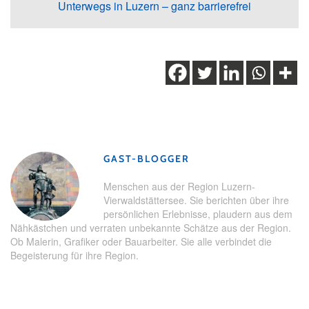
Unterwegs in Luzern – ganz barrierefrei
Schlagwörter:
Audio-Guide
,
Blindflug
,
Inklusion
,
Luzern
,
Menschen
,
Nachhaltigkeit
,
Stadt Luzern
GAST-BLOGGER
Menschen aus der Region Luzern-
Vierwaldstättersee. Sie berichten über ihre
persönlichen Erlebnisse, plaudern aus dem
Nähkästchen und verraten unbekannte Schätze aus der Region.
Ob Malerin, Grafiker oder Bauarbeiter. Sie alle verbindet die
Begeisterung für ihre Region.