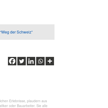
 “Weg der Schweiz”
 der Schweiz
,
Wiege der
ichen Erlebnisse, plaudern aus
ker oder Bauarbeiter. Sie alle