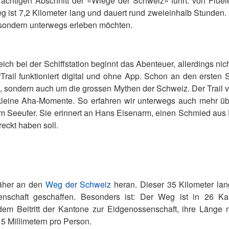
ächtigen Abschnitt der «Wiege der Schweiz» führt: von Flüele
g ist 7,2 Kilometer lang und dauert rund zweieinhalb Stunden. D
, sondern unterwegs erleben möchten.
eich bei der Schiffstation beginnt das Abenteuer, allerdings nic
ail funktioniert digital und ohne App. Schon an den ersten St
 sondern auch um die grossen Mythen der Schweiz. Der Trail ver
kleine Aha-Momente. So erfahren wir unterwegs auch mehr übe
 Seeufer. Sie erinnert an Hans Eisenarm, einen Schmied aus Fl
eckt haben soll.
näher an den
Weg der Schweiz
heran. Dieser 35 Kilometer l
nschaft geschaffen. Besonders ist: Der Weg ist in 26 Kant
 dem Beitritt der Kantone zur Eidgenossenschaft, ihre Länge
5 Millimetern pro Person.