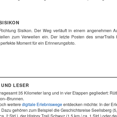
SISIKON
r Richtung Sisikon. Der Weg verläuft in einem angenehmen A
tellen zum Verweilen ein. Der letzte Posten des smarTrails
er perfekte Moment für ein Erinnerungsfoto.
 UND LESER
insgesamt 35 Kilometer lang und in vier Etappen gegliedert: R
kon–Brunnen.
noch weitere
digitale Erlebniswege
entdecken möchte: In der Er
. Dazu gehören zum Beispiel die Geschichtsreise Seelisberg (5,3
a. 2 Std.), der History Trail Schwyz (1,5 km / ca. 1 Std.) oder d