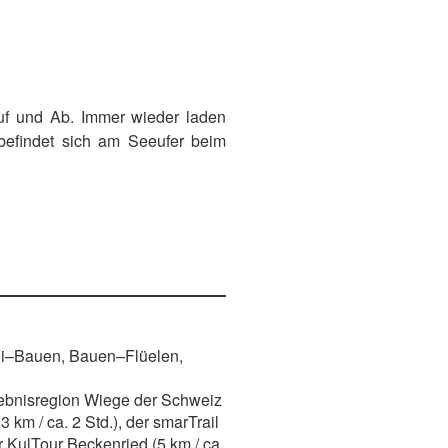
uf und Ab. Immer wieder laden
 befindet sich am Seeufer beim
ütli–Bauen, Bauen–Flüelen,
lebnisregion Wiege der Schweiz
 km / ca. 2 Std.), der smarTrail
er KulTour Beckenried (5 km / ca.