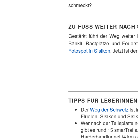
schmeckt?
ZU FUSS WEITER NACH 
Gestärkt führt der Weg weite
Bänkli, Rastplätze und Feuers
Fotospot in Sisikon
. Jetzt ist d
TIPPS FÜR LESERINNEN
Der
Weg der Schweiz
ist 
Flüelen–Sisikon und Sisi
Wer nach der Tellsplatte 
gibt es rund 15 smarTrails
Harderbandtunnel (4 km / c