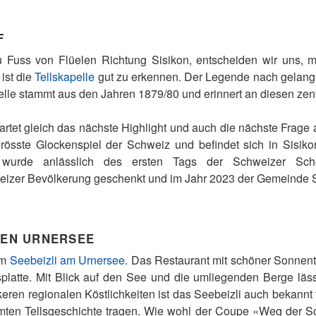
F
 Fuss von Flüelen Richtung Sisikon, entscheiden wir uns, mit
ist die
Tellskapelle
gut zu erkennen. Der Legende nach gelang W
elle stammt aus den Jahren 1879/80 und erinnert an diesen zen
artet gleich das nächste Highlight und auch die nächste Frage 
grösste Glockenspiel der Schweiz und befindet sich in Sis
 wurde anlässlich des ersten Tags der Schweizer Sc
eizer Bevölkerung geschenkt und im Jahr 2023 der Gemeinde 
DEN URNERSEE
im
Seebeizli am Urnersee
. Das Restaurant mit schöner Sonnente
llsplatte. Mit Blick auf den See und die umliegenden Berge läs
eren regionalen Köstlichkeiten ist das Seebeizli auch bekannt
mten Tellsgeschichte tragen. Wie wohl der Coupe «Weg der S