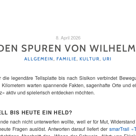
8. April 2026
DEN SPUREN VON WILHELM
KATEGORIEN
ALLGEMEIN
,
FAMILIE
,
KULTUR
,
URI
r die legendäre Tellsplatte bis nach Sisikon verbindet Bewe
en Kilometern warten spannende Fakten, sagenhafte Orte und ein
z» aktiv und spielerisch entdecken möchten.
LL BIS HEUTE EIN HELD?
gende nach nicht unterwerfen wollte, weil er für Mut, Widerstand
eute Fragen auslöst. Antworten darauf liefert der
smarTrail «T