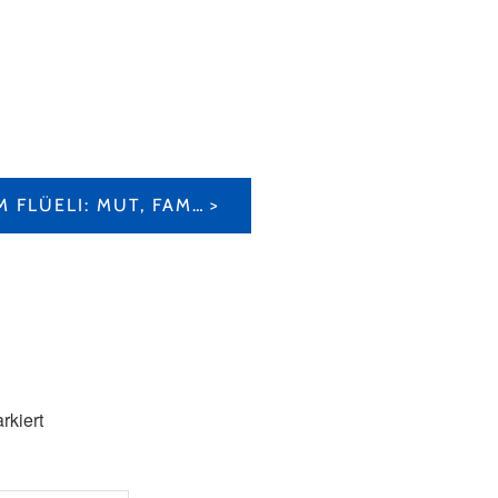
DOROTHEE WYSS IM FLÜELI: MUT, FAMILIE UND EIN LEBEN VOLLER VERANTWORTUNG
rkiert