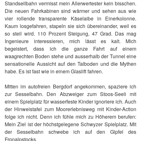
Standseilbahn vermisst mein Allerwertester kein bisschen.
Die neuen Fahrkabinen sind wärmer und sehen aus wie
vier rollende transparente Käselaibe in Einerkolonne.
Kaum losgefahren, stapeln sie sich übereinander, weil es
so steil wird. 110 Prozent Steigung, 47 Grad. Das mag
Ingenieure interessieren, mich lässt es kalt. Mich
begeistert, dass ich die ganze Fahrt auf einem
waagrechten Boden stehe und ausserhalb der Tunnel eine
sensationelle Aussicht auf den Talboden und die Mythen
habe. Es ist fast wie in einem Glaslift fahren.
Mitten im autofreien Bergdorf angekommen, spaziere ich
zur Sesselbahn. Den Abzweiger zum Stoos-Seeli mit
einem Spielplatz für wasserfeste Kinder ignoriere ich. Auch
der Hinweistafel zum Moorerlebnisweg mit Kinder-Action
folge ich nicht. Denn ich fühle mich zu Höherem berufen:
Mein Ziel ist der höchstgelegene Schwyzer Spielplatz. Mit
der Sesselbahn schwebe ich auf den Gipfel des
Fronalpstocks.