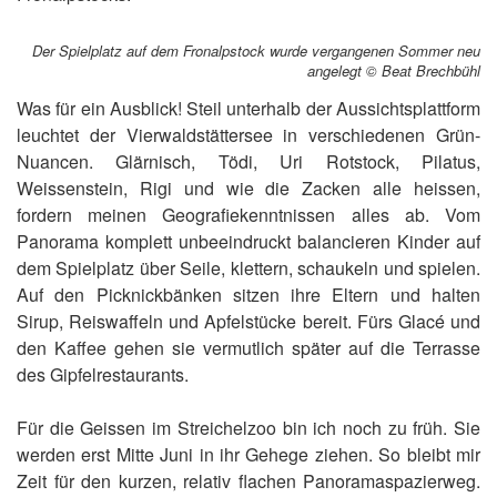
Der Spielplatz auf dem Fronalpstock wurde vergangenen Sommer neu
angelegt © Beat Brechbühl
Was für ein Ausblick! Steil unterhalb der Aussichtsplattform
leuchtet der Vierwaldstättersee in verschiedenen Grün-
Nuancen. Glärnisch, Tödi, Uri Rotstock, Pilatus,
Weissenstein, Rigi und wie die Zacken alle heissen,
fordern meinen Geografiekenntnissen alles ab. Vom
Panorama komplett unbeeindruckt balancieren Kinder auf
dem Spielplatz über Seile, klettern, schaukeln und spielen.
Auf den Picknickbänken sitzen ihre Eltern und halten
Sirup, Reiswaffeln und Apfelstücke bereit. Fürs Glacé und
den Kaffee gehen sie vermutlich später auf die Terrasse
des Gipfelrestaurants.
Für die Geissen im Streichelzoo bin ich noch zu früh. Sie
werden erst Mitte Juni in ihr Gehege ziehen. So bleibt mir
Zeit für den kurzen, relativ flachen Panoramaspazierweg.