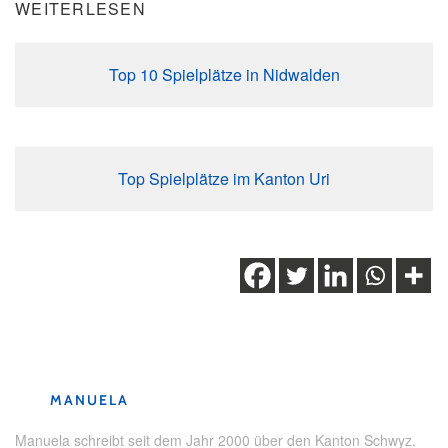
WEITERLESEN
Top 10 Spielplätze in Nidwalden
Top Spielplätze im Kanton Uri
Schlagwörter:
Familie
,
Familienausflug
,
Fronalpstock
,
Kinder
,
Natur
,
Schwyz
,
Stoos
,
Stoosbahn
MANUELA
Manuela schreibt seit dem Jahr 2000 über den Kanton Schwyz.