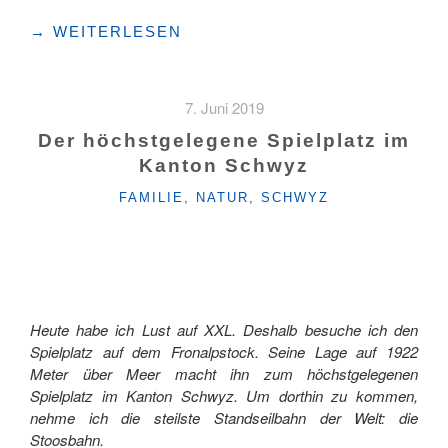
"ALLEINE
→
WEITERLESEN
UNTERWEGS
AUF
DEM
7. Juni 2019
«TELL-
TRAIL»
Der höchstgelegene Spielplatz im
–
Kanton Schwyz
ETAPPE
KATEGORIEN
2
FAMILIE
,
NATUR
,
SCHWYZ
(MUOTATAL,
STOOS,
BRUNNEN)"
Heute habe ich Lust auf XXL. Deshalb besuche ich den
Spielplatz auf dem Fronalpstock. Seine Lage auf 1922
Meter über Meer macht ihn zum höchstgelegenen
Spielplatz im Kanton Schwyz. Um dorthin zu kommen,
nehme ich die steilste Standseilbahn der Welt: die
Stoosbahn.