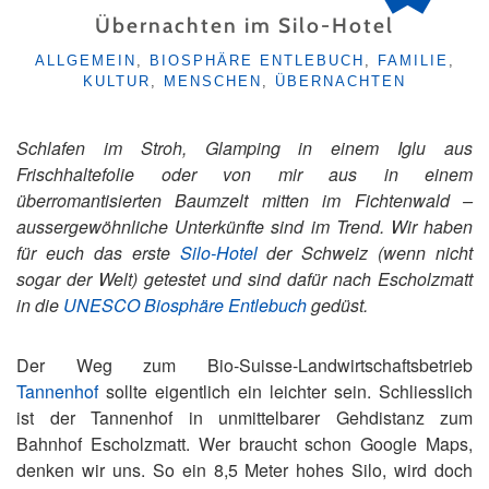
Übernachten im Silo-Hotel
KATEGORIEN
ALLGEMEIN
,
BIOSPHÄRE ENTLEBUCH
,
FAMILIE
,
KULTUR
,
MENSCHEN
,
ÜBERNACHTEN
Schlafen im Stroh, Glamping in einem Iglu aus
Frischhaltefolie oder von mir aus in einem
überromantisierten Baumzelt mitten im Fichtenwald –
aussergewöhnliche Unterkünfte sind im Trend. Wir haben
für euch das erste
Silo-Hotel
der Schweiz (wenn nicht
sogar der Welt) getestet und sind dafür nach Escholzmatt
in die
UNESCO Biosphäre Entlebuch
gedüst.
Der Weg zum Bio-Suisse-Landwirtschaftsbetrieb
Tannenhof
sollte eigentlich ein leichter sein. Schliesslich
ist der Tannenhof in unmittelbarer Gehdistanz zum
Bahnhof Escholzmatt. Wer braucht schon Google Maps,
denken wir uns. So ein 8,5 Meter hohes Silo, wird doch