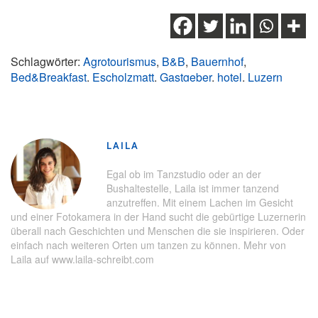
Schlagwörter:
Agrotourismus
,
B&B
,
Bauernhof
,
Bed&Breakfast
,
Escholzmatt
,
Gastgeber
,
hotel
,
Luzern
Land
,
Menschen
,
UNESCO Biosphäre Entlebuch
,
Unterkunft
LAILA
Egal ob im Tanzstudio oder an der
Bushaltestelle, Laila ist immer tanzend
anzutreffen. Mit einem Lachen im Gesicht
und einer Fotokamera in der Hand sucht die gebürtige Luzernerin
überall nach Geschichten und Menschen die sie inspirieren. Oder
einfach nach weiteren Orten um tanzen zu können. Mehr von
Laila auf www.laila-schreibt.com