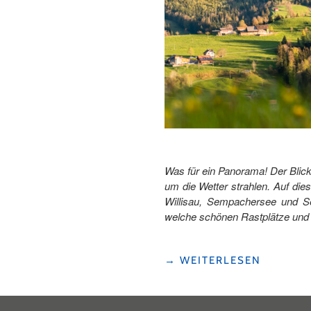
Was für ein Panorama! Der Blic
um die Wetter strahlen. Auf di
Willisau, Sempachersee und S
welche schönen Rastplätze und s
"LUZERNER
→
WEITERLESEN
KULTOUR
IN
DREI