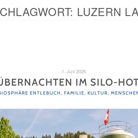
CHLAGWORT:
LUZERN L
1. Juni 2026
ÜBERNACHTEN IM SILO-HO
BIOSPHÄRE ENTLEBUCH
,
FAMILIE
,
KULTUR
,
MENSCHE