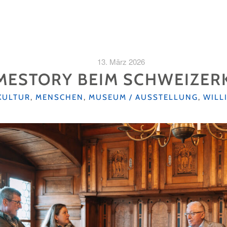
13. März 2026
ESTORY BEIM SCHWEIZER
KATEGORIEN
KULTUR
,
MENSCHEN
,
MUSEUM / AUSSTELLUNG
,
WILL