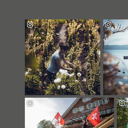
TAGEN:
MIT
DEM
VELO
ÜBER
DIE
SCHÖNSTEN
HÜGELZÜGE
DER
LUZERNER
LANDREGIONEN"