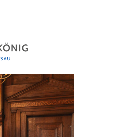
KÖNIG
ISAU