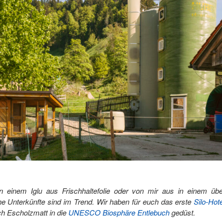
n einem Iglu aus Frischhaltefolie oder von mir aus in einem übe
e Unterkünfte sind im Trend. Wir haben für euch das erste
Silo-Hote
ch Escholzmatt in die
UNESCO Biosphäre Entlebuch
gedüst.