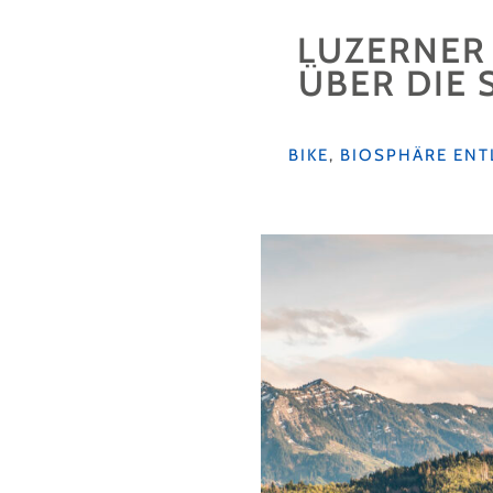
LUZERNER 
ÜBER DIE
KATEGORIEN
BIKE
,
BIOSPHÄRE EN