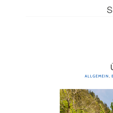
S
KATEGORIEN
ALLGEMEIN
,