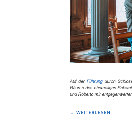
Auf der
Führung
durch Schloss 
Räume des ehemaligen Schweize
und Roberto mir entgegenwerfen
"HOMESTORY
→
WEITERLESEN
BEIM
SCHWEIZERKÖNIG"