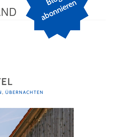
n
AND
TEL
N
,
ÜBERNACHTEN