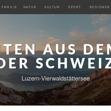
Untermenu
Untermenu
Untermenu
FAMILIE
NATUR
KULTUR
SPORT
REGIONEN
ausklappen
ausklappen
ausklappen
HTEN AUS DE
DER SCHWEI
Luzern-Vierwaldstättersee