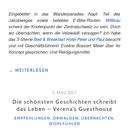
Eingebettet in das Wanderparadies Napf, Teil des
Jakobweges sowie beliebter E-Bike-Routen.
Willisau
scheint der Knotenpunkt der Zentralschweiz zu sein. Doch
wo übernachten, wenn die Velowädli versagen? Ich habe
das 3-Sterne
Bed & Breakfast Hotel Peter und Paul
besucht
und mit Geschäftsführerin Eveline Bossert Meier über ihr
Konzept gesprochen. Und Reinigungsmittel.
"ALLE
→
WEITERLESEN
WEGE
FÜHREN
NACH
3. März 2021
WILLISAU"
Die schönsten Geschichten schreibt
das Leben – Verena’s Guesthouse
KATEGORIEN
EMPFEHLUNGEN
,
OBWALDEN
,
ÜBERNACHTEN
,
WOHLFÜHLEN