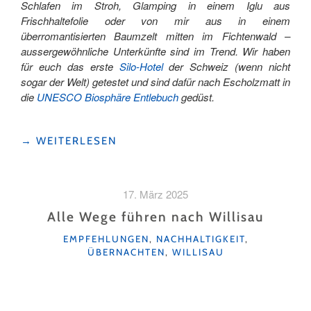
Schlafen im Stroh, Glamping in einem Iglu aus
Frischhaltefolie oder von mir aus in einem
überromantisierten Baumzelt mitten im Fichtenwald –
aussergewöhnliche Unterkünfte sind im Trend. Wir haben
für euch das erste
Silo-Hotel
der Schweiz (wenn nicht
sogar der Welt) getestet und sind dafür nach Escholzmatt in
die
UNESCO Biosphäre Entlebuch
gedüst.
"ÜBERNACHTEN
→
WEITERLESEN
IM
SILO-
HOTEL"
17. März 2025
Alle Wege führen nach Willisau
KATEGORIEN
EMPFEHLUNGEN
,
NACHHALTIGKEIT
,
ÜBERNACHTEN
,
WILLISAU