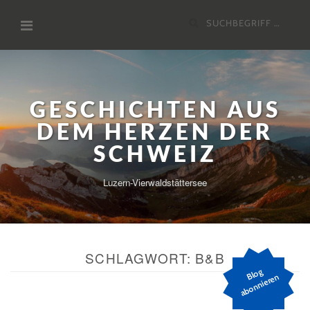
Zum
Suchen
Inhalt
nach:
GESCHICHTEN AUS
DEM HERZEN DER
SCHWEIZ
Luzern-Vierwaldstättersee
SCHLAGWORT:
B&B
Bl
o
g
a
b
o
n
ni
er
e
n