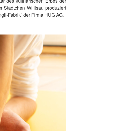
ar des kulinarischen Erbes der
 Städtchen Willisau produziert
ngli-Fabrik” der Firma HUG AG.