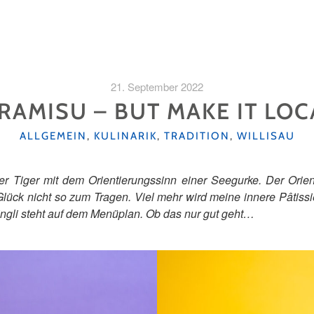
21. September 2022
IRAMISU – BUT MAKE IT LOC
KATEGORIEN
ALLGEMEIN
,
KULINARIK
,
TRADITION
,
WILLISAU
ser Tiger mit dem Orientierungssinn einer Seegurke. Der Ori
ück nicht so zum Tragen. Viel mehr wird meine innere Pâtissiè
ingli steht auf dem Menüplan. Ob das nur gut geht…