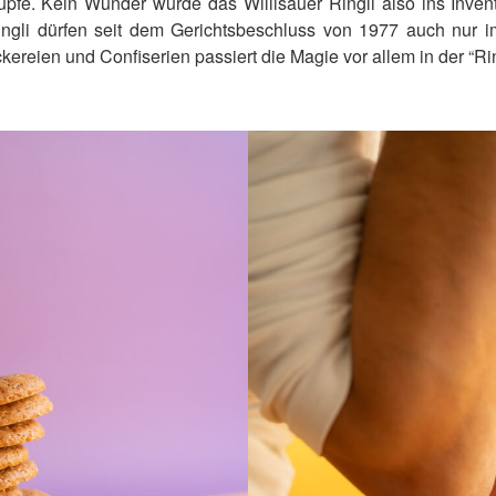
pfe. Kein Wunder wurde das Willisauer Ringli also ins Invent
li dürfen seit dem Gerichtsbeschluss von 1977 auch nur im
ereien und Confiserien passiert die Magie vor allem in der “Ri