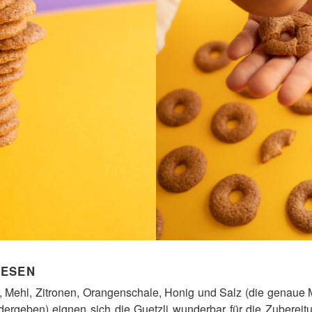
BESEN
, Mehl, Zitronen, Orangenschale, Honig und Salz (die genaue
dergeben) eignen sich die Guetzli wunderbar für die Zuberei