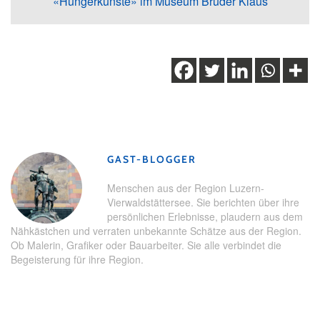
«Hungerkünste» im Museum Bruder Klaus
Schlagwörter:
Bruder Klaus
,
Flüeli-Ranft
,
Obwalden
,
Ostern
,
Pilgerweg
GAST-BLOGGER
Menschen aus der Region Luzern-
Vierwaldstättersee. Sie berichten über ihre
persönlichen Erlebnisse, plaudern aus dem
Nähkästchen und verraten unbekannte Schätze aus der Region.
Ob Malerin, Grafiker oder Bauarbeiter. Sie alle verbindet die
Begeisterung für ihre Region.