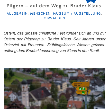
Pilgern … auf dem Weg zu Bruder Klaus
KATEGORIEN
ALLGEMEIN
,
MENSCHEN
,
MUSEUM / AUSSTELLUNG
,
OBWALDEN
Ostern, das grösste christliche Fest kündet sich an und mit
Ostern der Pilgertag zu Bruder Klaus. Seit Jahren unser
Osterziel mit Freunden. Frühlingsfrische Wiesen grüssen
entlang dem Bruderklausenweg von Stans in den Ranft.