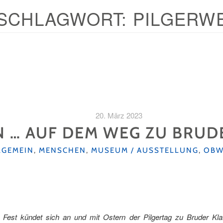
SCHLAGWORT:
PILGERW
20. März 2023
N … AUF DEM WEG ZU BRUD
TEGORIEN
LGEMEIN
,
MENSCHEN
,
MUSEUM / AUSSTELLUNG
,
OBW
e Fest kündet sich an und mit Ostern der Pilgertag zu Bruder Kla