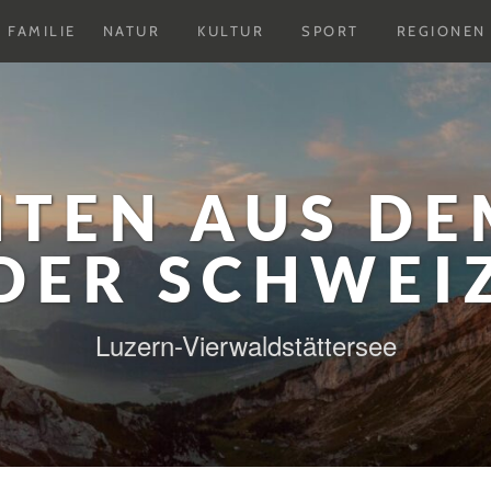
Untermenu
Untermenu
Untermenu
FAMILIE
NATUR
KULTUR
SPORT
REGIONEN
ausklappen
ausklappen
ausklappen
HTEN AUS DE
DER SCHWEI
Luzern-Vierwaldstättersee