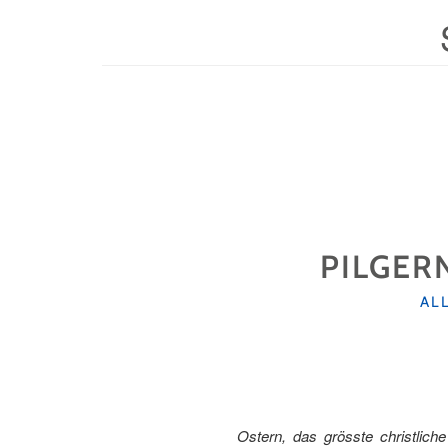
PILGER
KA
AL
Ostern, das grösste christlich