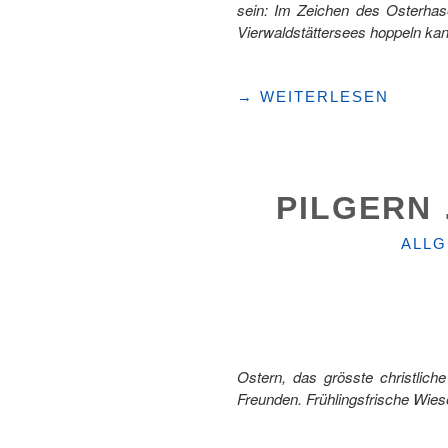
sein: Im Zeichen des Osterhas
Vierwaldstättersees hoppeln ka
"AUSFLUGSTIPPS
→
WEITERLESEN
FÜR
OSTERHASEN
IN
LUZERN "
PILGERN
KATE
ALLG
Ostern, das grösste christlich
Freunden. Frühlingsfrische Wie