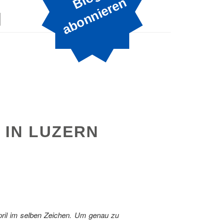
B
n
N
 IN LUZERN
pril im selben Zeichen. Um genau zu