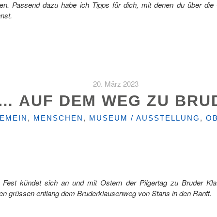
en. Passend dazu habe ich Tipps für dich, mit denen du über die
nnst.
20. März 2023
 … AUF DEM WEG ZU BR
GORIEN
EMEIN
,
MENSCHEN
,
MUSEUM / AUSSTELLUNG
,
O
e Fest kündet sich an und mit Ostern der Pilgertag zu Bruder Kla
sen grüssen entlang dem Bruderklausenweg von Stans in den Ranft.