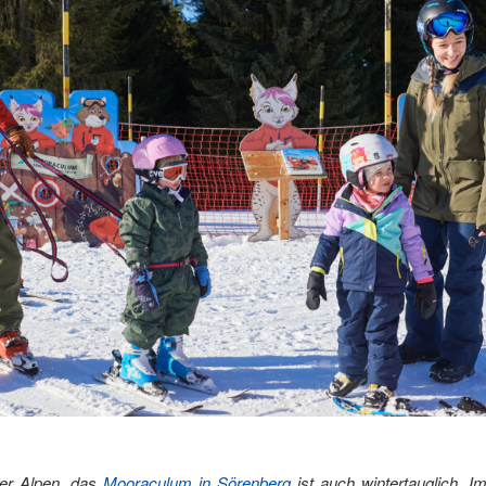
er Alpen, das
Mooraculum in Sörenberg
ist auch wintertauglich. I