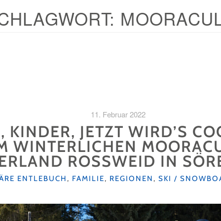
CHLAGWORT:
MOORACU
11. Februar 2022
 KINDER, JETZT WIRD’S COO
IM WINTERLICHEN MOORAC
ERLAND ROSSWEID IN SÖR
RIEN
ÄRE ENTLEBUCH
,
FAMILIE
,
REGIONEN
,
SKI / SNOWBO