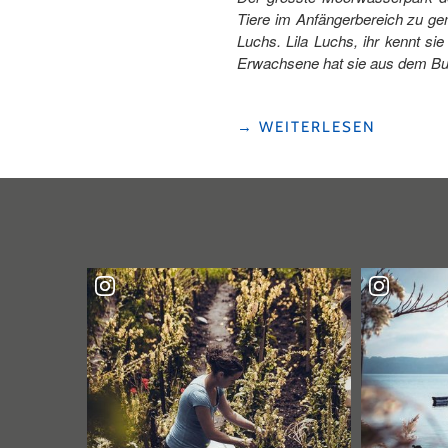
Tiere im Anfängerbereich zu ge
Luchs. Lila Luchs, ihr kennt si
Erwachsene hat sie aus dem Bu
"ACHTUNG,
→
WEITERLESEN
KINDER,
JETZT
WIRD’S
COOL!
MIT
LILA
LUCHS
IM
WINTERLICHEN
MOORACULUM,
DEM
WINTERLAND
ROSSWEID
IN
SÖRENBERG"