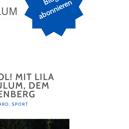
n
LUM
L! MIT LILA
ULUM, DEM
ENBERG
ARD
,
SPORT