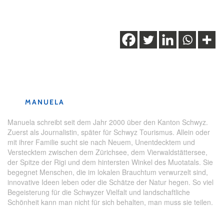
Schlagwörter:
Ausflugtipp
,
Familienausflug
,
Geheimtipp
,
Rigi Scheidegg
,
Schwyz
MANUELA
Manuela schreibt seit dem Jahr 2000 über den Kanton Schwyz.
Zuerst als Journalistin, später für Schwyz Tourismus. Allein oder
mit ihrer Familie sucht sie nach Neuem, Unentdecktem und
Verstecktem zwischen dem Zürichsee, dem Vierwaldstättersee,
der Spitze der Rigi und dem hintersten Winkel des Muotatals. Sie
begegnet Menschen, die im lokalen Brauchtum verwurzelt sind,
innovative Ideen leben oder die Schätze der Natur hegen. So viel
Begeisterung für die Schwyzer Vielfalt und landschaftliche
Schönheit kann man nicht für sich behalten, man muss sie teilen.