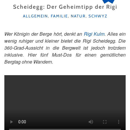
Scheidegg: Der Geheimtipp der Rigi
KATEGORIEN
ALLGEMEIN
,
FAMILIE
,
NATUR
,
SCHWYZ
Wer Königin der Berge hört, denkt an
Rigi Kulm
. Alles ein
wenig ruhiger und kleiner bietet die Rigi Scheidegg. Die
360-Grad-Aussicht in die Bergwelt ist jedoch trotzdem
inklusive. Hier fünf Must-Dos für einen gemütlichen
Bergtag ohne Wandern.