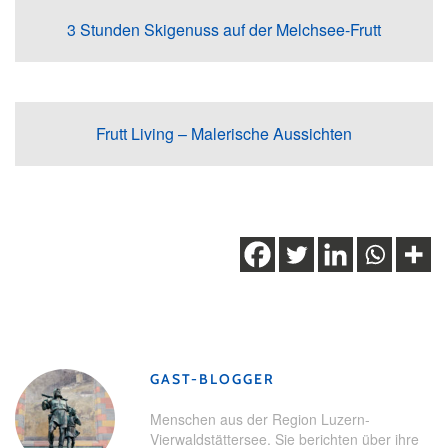
3 Stunden Skigenuss auf der Melchsee-Frutt
Frutt Living – Malerische Aussichten
Schlagwörter:
Beiz
,
Gastronomie
,
Melchsee-Frutt
,
Skifahren
,
Winter
,
Wintererlebnisse
GAST-BLOGGER
Menschen aus der Region Luzern-
Vierwaldstättersee. Sie berichten über ihre