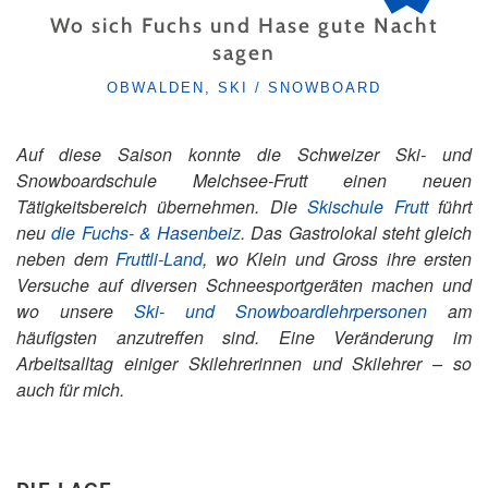
Wo sich Fuchs und Hase gute Nacht
sagen
KATEGORIEN
OBWALDEN
,
SKI / SNOWBOARD
Auf diese Saison konnte die Schweizer Ski- und
Snowboardschule Melchsee-Frutt einen neuen
Tätigkeitsbereich übernehmen. Die
Skischule Frutt
führt
neu
die Fuchs- & Hasenbeiz
. Das Gastrolokal steht gleich
neben dem
Fruttli-Land
, wo Klein und Gross ihre ersten
Versuche auf diversen Schneesportgeräten machen und
wo unsere
Ski- und Snowboardlehrpersonen
am
häufigsten anzutreffen sind. Eine Veränderung im
Arbeitsalltag einiger Skilehrerinnen und Skilehrer – so
auch für mich.