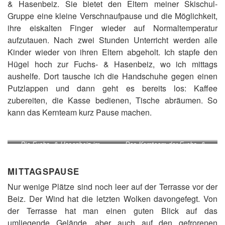
& Hasenbeiz. Sie bietet den Eltern meiner Skischul-
Gruppe eine kleine Verschnaufpause und die Möglichkeit,
ihre eiskalten Finger wieder auf Normaltemperatur
aufzutauen. Nach zwei Stunden Unterricht werden alle
Kinder wieder von ihren Eltern abgeholt. Ich stapfe den
Hügel hoch zur Fuchs- & Hasenbeiz, wo ich mittags
aushelfe. Dort tausche ich die Handschuhe gegen einen
Putzlappen und dann geht es bereits los: Kaffee
zubereiten, die Kasse bedienen, Tische abräumen. So
kann das Kernteam kurz Pause machen.
Die Fuchs- & Hasenbeiz im
Das Kernteam der Fuchs- &
Vogelbüel, im Hintergrund das
Hasenbeiz: Conny, Nina und
Dorf Melchsee-Frutt und das
Lena (v.l., auf dem Bild fehlt
MITTAGSPAUSE
Kinderland.
Corinne).
Nur wenige Plätze sind noch leer auf der Terrasse vor der
Beiz. Der Wind hat die letzten Wolken davongefegt. Von
der Terrasse hat man einen guten Blick auf das
umliegende Gelände, aber auch auf den gefrorenen