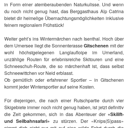
in Form einer atemberaubenden Naturkulisse. Und wenn
du noch nicht genug hast, das Berggasthaus Alp Catrina
bietet dir heimelige Übernachtungsmöglichkeiten inklusive
feinem regionalem Frühstück!
Weiter geht’s ins Wintermärchen nach Isenthal. Hoch über
dem Urnersee liegt die Sonnenterasse
Gitschenen
mit der
wohl höchstgelegenen Langlaufloipe im Urnerland,
unzählige Routen für erlebnisreiche Skitouren und eine
Schneeschuh-Route, die so märchenhaft ist, dass selbst
Schneewittchen vor Neid erblasst.
Ob gemütlich oder erfahrener Sportler – in Gitschenen
kommt jeder Wintersportler auf seine Kosten.
Für diejenigen, die nach einer Rutschpartie durch vier
Skigebiete immer noch nicht genug haben, ist jetzt definitiv
die Zeit gekommen, sich in das Abenteuer der
«Skilift-
und Seilbahnsafari»
zu stürzen. Der «Knips(S)pass»
nimmt dich nicht nur mit auf eine wilde Fahrt durch die