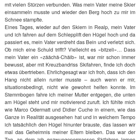
mit vielen Stürzen verbunden. Was mein Vater meine Skier
einsammeln musste und wieder den Berg hoch zu mir im
Schnee stampfte.
Eines Tages, wieder auf den Skiern in Realp, mein Vater
und ich fahren auf dem Schlepplift den Hügel hoch und da
passiert es, mein Vater verdreht das Bein und verletzt sich.
Ob mich eine Schuld trifft? Vielleicht es «bitzeli»… Dass
mein Vater ein «zäächä-Chäib» ist, war mir schon immer
bewusst, aber mit Kreuzbandriss Skifahren, finde ich doch
etwas übertrieben. Ehrlichgesagt war ich froh, dass ich den
Hang nicht allein runter musste – auch wenn er mir,
situationsbedingt, nicht wie gewohnt helfen konnte. Im
Stemmbogen fahre ich meiner Mutter entgegen, die unten
am Hügel steht und mir motivierend zuruft. Ich fühlte mich
wie Marco Odermatt und Didier Cuche in einem, wie das
Ganze in Realität ausgesehen hat und in welchem Tempo
ich tatsächlich den Hügel hinunter brauste, das lassen wir
mal das Geheimnis meiner Eltern bleiben. Das war der
Tag, an dem ich gezwungenermassen Skifahren lernen