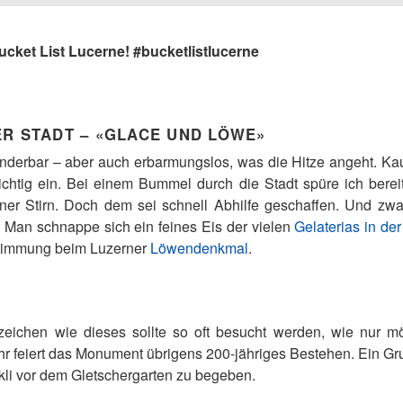
Bucket List Lucerne! #bucketlistlucerne
ER STADT – «GLACE UND LÖWE»
nderbar – aber auch erbarmungslos, was die Hitze angeht. Ka
 richtig ein. Bei einem Bummel durch die Stadt spüre ich ber
ner Stirn. Doch dem sei schnell Abhilfe geschaffen. Und zw
 Man schnappe sich ein feines Eis der vielen
Gelaterias in der
 Stimmung beim Luzerner
Löwendenkmal
.
zeichen wie dieses sollte so oft besucht werden, wie nur m
r feiert das Monument übrigens 200-jähriges Bestehen. Ein Gru
li vor dem Gletschergarten zu begeben.