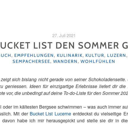
27. Juli 2021
BUCKET LIST DEN SOMMER 
BUCH
,
EMPFEHLUNGEN
,
KULINARIK
,
KULTUR
,
LUZERN
SEMPACHERSEE
,
WANDERN
,
WOHLFÜHLEN
gt sich bislang nicht gerade von seiner Schokoladenseite. U
geniessen. Ideen für einzigartige Erlebnisse liefert dir die
ebote vor, die unbedingt auf deine To-do-Liste für den Sommer 20
 oder im kältesten Bergsee schwimmen – was auch immer auf d
lich. Mit der
Bucket List Lucerne
entdeckst du vielseitige E
ei davon habe ich mir herausgepickt und stelle sie dir in di