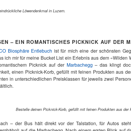
eindrückliche Löwendenkmal in Luzern.
EN – EIN ROMANTISCHES PICKNICK AUF DER
O Biosphäre Entlebuch
ist für mich eine der schönsten Ge
ss ich mir für meine Bucket List ein Erlebnis aus dem «Wilde
romantischem Picknick auf der
Marbachegg
– das klingt do
hkeit, einen Picknick-Korb, gefüllt mit feinen Produkten aus d
nten in unterschiedlichen Preisklassen für jeweils zwei Perso
ltlich.
Bestelle deinen Picknick-Korb, gefüllt mit feinen Produkten aus de
ch – der Bus hält direkt vor der Talstation, für Autos steht
ergbähnli auf die Marbachegg. Nach einem ersten Blick auf