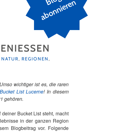
n
GENIESSEN
,
NATUR
,
REGIONEN
,
mso wichtiger ist es, die raren
Bucket List Lucerne
! In diesem
21 gehören.
einer Bucket List steht, macht
rlebnisse in der ganzen Region
esem Blogbeitrag vor. Folgende