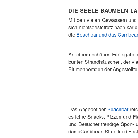
DIE SEELE BAUMELN L
Mit den vielen Gewässern und 
sich nichtsdestotrotz nach kar
die
Beachbar und das Carribean
An einem schönen Freitagabend
bunten Strandhäuschen, der viel
Blumenhemden der Angestellten 
Das Angebot der
Beachbar
reic
es feine Snacks, Pizzen und F
und Besucher trendige Sport-
das «Caribbean Streetfood Festi