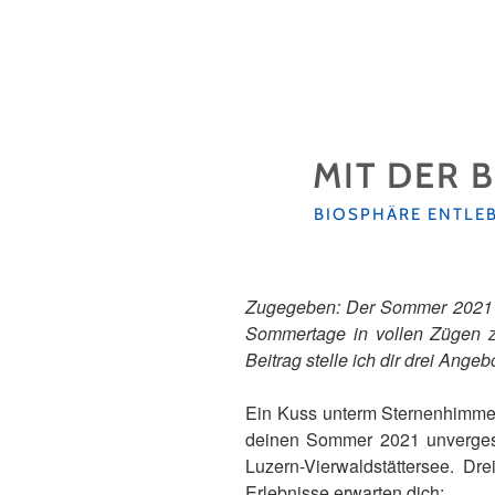
MIT DER 
KATEGORIEN
BIOSPHÄRE ENTLE
Zugegeben: Der Sommer 2021 zei
Sommertage in vollen Zügen zu 
Beitrag stelle ich dir drei Ang
Ein Kuss unterm Sternenhimmel
deinen Sommer 2021 unvergess
Luzern-Vierwaldstättersee. Dr
Erlebnisse erwarten dich: