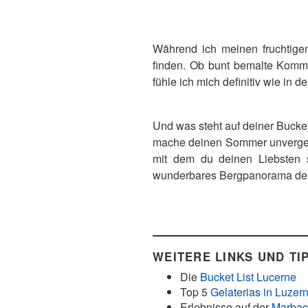
Während ich meinen fruchtigen 
finden. Ob bunt bemalte Kommo
fühle ich mich definitiv wie in de
Und was steht auf deiner Bucke
mache deinen Sommer unverges
mit dem du deinen Liebsten 
wunderbares Bergpanorama der R
WEITERE LINKS UND TI
Die
Bucket List Lucerne
Top 5
Gelaterias in Luzer
Erlebnisse auf der
Marba