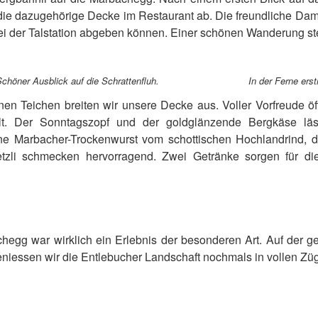
die dazugehörige Decke im Restaurant ab. Die freundliche Dame
ei der Talstation abgeben können. Einer schönen Wanderung st
chöner Ausblick auf die Schrattenfluh.
In der Ferne ers
en Teichen breiten wir unsere Decke aus. Voller Vorfreude ö
alt. Der Sonntagszopf und der goldglänzende Bergkäse l
e Marbacher-Trockenwurst vom schottischen Hochlandrind, di
zli schmecken hervorragend. Zwei Getränke sorgen für di
hegg war wirklich ein Erlebnis der besonderen Art. Auf der 
eniessen wir die Entlebucher Landschaft nochmals in vollen Zü