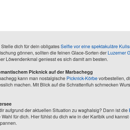
Stelle dich für dein obligates
Selfie vor eine spektakuläre Kuli
rischung gönnen, sollten die feinen Glace-Sorten der
Luzerner G
er Löwendenkmal geniesst es sich damit am besten.
omantischem Picknick auf der Marbachegg
rbachegg kann man nostalgische
Picknick-Körbe
vorbestellen, d
sslich machen. Mit Blick auf die Schrattenfluh schmecken Wurs
ersee
dir aufgrund der aktuellen Situation zu waghalsig? Dann ist die
e Wahl für dich. Hier fühlst du dich wie in der Karibik und kanns
spannen.