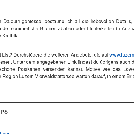
Daiquiri geniesse, bestaune ich all die liebevollen Details
de, sommerliche Blumenrabatten oder Lichterketten in Anan
r Karibik.
t List? Durchstöbere die weiteren Angebote, die auf
www.luzern
sen. Unter dem angegebenen Link findest du übrigens auch 
schöne Postkarten versenden kannst. Motive wie das Löw
egion Luzern-Vierwaldstättersee warten darauf, in einem Brie
PPS
n
chegg