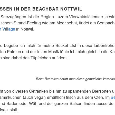
ASSEN IN DER BEACHBAR NOTTWIL
Seezugängen ist die Region Luzern-Vierwaldstättersee ja wi
ibischem Strand-Feeling wie am Meer sehnt, findet am Sempach
 Village
in Nottwil.
 begebe ich mich für meine Bucket List in diese farbenfrohe 
en Palmen und der tollen Musik fühle ich mich gleich in die Ka
sind dabei das Tüpfelchen auf dem i.
Beim Bestellen betritt man diese gemütliche Veranda u
ht von diversen Getränken bis hin zu spannenden Biersorten un
lammkuchen (auch vegan erhältlich) frisch aus dem Ofen. Im
B
 und Bademode. Während der ganzen Saison finden ausserde
val» statt.