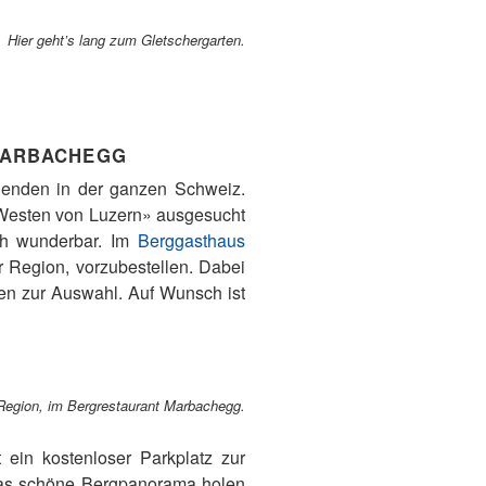
Hier geht’s lang zum Gletschergarten.
 MARBACHEGG
genden in der ganzen Schweiz.
n Westen von Luzern» ausgesucht
ch wunderbar. Im
Berggasthaus
er Region, vorzubestellen. Dabei
nen zur Auswahl. Auf Wunsch ist
r Region, im Bergrestaurant Marbachegg.
 ein kostenloser Parkplatz zur
 das schöne Bergpanorama holen