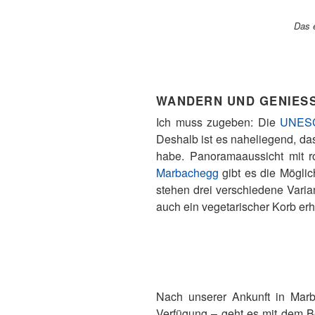
Das 
WANDERN UND GENIESS
Ich muss zugeben: Die
UNESC
Deshalb ist es naheliegend, da
habe. Panoramaaussicht mit 
Marbachegg
gibt es die Möglic
stehen drei verschiedene Varia
auch ein vegetarischer Korb erhä
Nach unserer Ankunft in Marba
Verfügung – geht es mit dem B