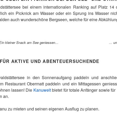
dstättersee bei einem internationalen Ranking auf Platz 14
lich ein Picknick am Wasser oder ein Sprung ins Wasser ni
lden auch wunderschöne Bergseen, welche für eine Abkühlung
Ein kleiner Snack am See geniessen…
… un
E FÜR AKTIVE UND ABENTEUERSUCHENDE
ldstättersee in den Sonnenaufgang paddeln und anschlie
um Restaurant Obermatt paddeln und ein Mittagessen geniesse
öhnen lassen! Die
Kanuwelt
bietet für totale Anfänger sowie fü
n an.
 Kanu zu mieten und seinen eigenen Ausflug zu planen.