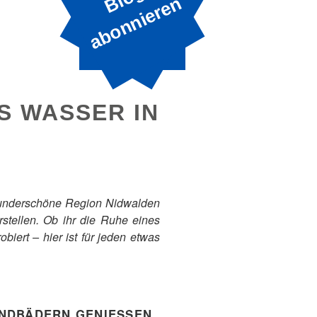
B
n
S WASSER IN
 wunderschöne Region Nidwalden
stellen. Ob ihr die Ruhe eines
iert – hier ist für jeden etwas
ANDBÄDERN GENIESSEN