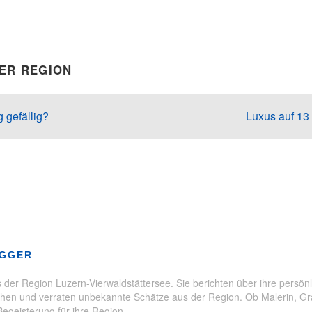
DER REGION
 gefällig?
Luxus auf 13
rlebnisse
,
Natur
,
Nidwalden
,
Sommeraktivitäten
,
Wasser
OGGER
der Region Luzern-Vierwaldstättersee. Sie berichten über ihre persönl
en und verraten unbekannte Schätze aus der Region. Ob Malerin, Grafi
Begeisterung für ihre Region.