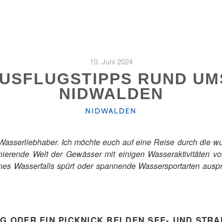
10. Juni 2024
AUSFLUGSTIPPS RUND UM
NIDWALDEN
KATEGORIEN
NIDWALDEN
r Wasserliebhaber. Ich möchte euch auf eine Reise durch die
ierende Welt der Gewässer mit einigen Wasseraktivitäten vor
ines Wasserfalls spürt oder spannende Wassersportarten ausprob
 ODER EIN PICKNICK BEI DEN SEE- UND STR