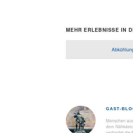
MEHR ERLEBNISSE IN 
Abkühlung
Schlagwörter:
Aktiv
,
Erholung
,
E
GAST-BL
Menschen aus 
dem Nähkästch
verbindet die 