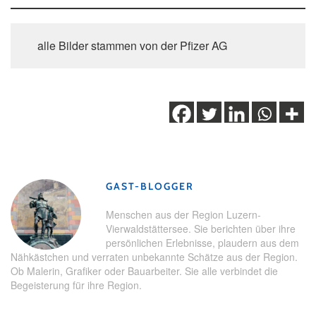
alle Bilder stammen von der Pfizer AG
Schlagwörter:
Gesundheit
,
Natur
,
Tipps
,
wandern
GAST-BLOGGER
Menschen aus der Region Luzern-
Vierwaldstättersee. Sie berichten über ihre
persönlichen Erlebnisse, plaudern aus dem
Nähkästchen und verraten unbekannte Schätze aus der Region.
Ob Malerin, Grafiker oder Bauarbeiter. Sie alle verbindet die
Begeisterung für ihre Region.