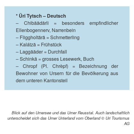
* Üri Tytsch – Deutsch
– Chibäädärli = besonders empfindlicher
Ellenbogennerv, Narrenbein
– Fliggholtärä = Schmetterling
– Kalátzä = Frühstück
– Laggääder = Durchfall
– Schinkä = grosses Lesewerk, Buch
– Chropf (Pl. Chrèpf) = Bezeichnung der
Bewohner von Ursern für die Bevölkerung aus
dem unteren Kantonsteil
Blick auf den Urnersee und das Urner Reusstal. Auch landschaftlich
unterscheidet sich das Urner Unterland vom Oberland © Uri Tourismus
AG