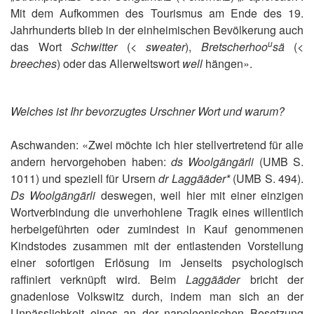
Mit dem Aufkommen des Tourismus am Ende des 19.
Jahrhunderts blieb in der einheimischen Bevölkerung auch
u
das Wort
Schwitter
(<
sweater
),
Bretscherhoo
sä
(<
breeches
) oder das Allerweltswort
well
hängen».
Welches ist Ihr bevorzugtes Urschner Wort und warum?
Aschwanden: «Zwei möchte ich hier stellvertretend für alle
andern hervorgehoben haben:
ds Woolgängärli
(UMB S.
1011) und speziell für Ursern
dr Laggääder*
(UMB S. 494).
Ds Woolgängärli
deswegen, weil hier mit einer einzigen
Wortverbindung die unverhohlene Tragik eines willentlich
herbeigeführten oder zumindest in Kauf genommenen
Kindstodes zusammen mit der entlastenden Vorstellung
einer sofortigen Erlösung im Jenseits psychologisch
raffiniert verknüpft wird. Beim
Laggääder
bricht der
gnadenlose Volkswitz durch, indem man sich an der
Unpässlichkeit eines an der napoleonischen Besetzung