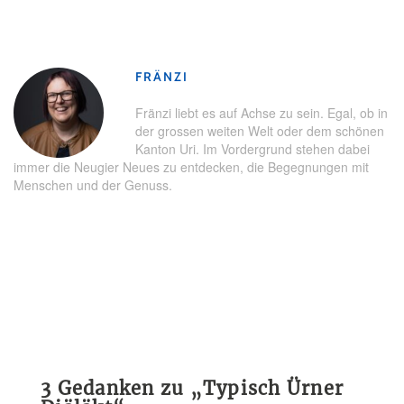
Schlagwörter:
Brauchtum
,
Interview
,
Literatur
,
Sprache
,
Tradition
,
Uri
,
Urserntal
FRÄNZI
Fränzi liebt es auf Achse zu sein. Egal, ob in
der grossen weiten Welt oder dem schönen
Kanton Uri. Im Vordergrund stehen dabei
immer die Neugier Neues zu entdecken, die Begegnungen mit
Menschen und der Genuss.
3 Gedanken zu „
Typisch Ürner