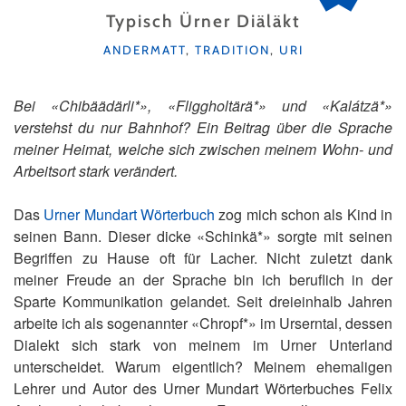
Typisch Ürner Diäläkt
KATEGORIEN
ANDERMATT
,
TRADITION
,
URI
Bei «Chibäädärli*», «Fliggholtärä*» und «Kalátzä*»
verstehst du nur Bahnhof? Ein Beitrag über die Sprache
meiner Heimat, welche sich zwischen meinem Wohn- und
Arbeitsort stark verändert.
Das
Urner Mundart Wörterbuch
zog mich schon als Kind in
seinen Bann. Dieser dicke «Schinkä*» sorgte mit seinen
Begriffen zu Hause oft für Lacher. Nicht zuletzt dank
meiner Freude an der Sprache bin ich beruflich in der
Sparte Kommunikation gelandet. Seit dreieinhalb Jahren
arbeite ich als sogenannter «Chropf*» im Urserntal, dessen
Dialekt sich stark von meinem im Urner Unterland
unterscheidet. Warum eigentlich? Meinem ehemaligen
Lehrer und Autor des Urner Mundart Wörterbuches Felix