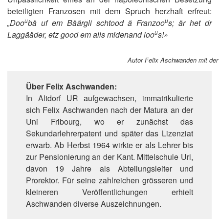
beteiligten Franzosen mit dem Spruch herzhaft erfreut:
u
u
„Doo
bä uf em Bäärgli schtood ä Franzoo
s; är het dr
u
Laggääder, etz good em alls midenand loo
s!»
Autor Felix Aschwanden mit de
Über Felix Aschwanden:
In Altdorf UR aufgewachsen, immatrikulierte
sich Felix Aschwanden nach der Matura an der
Uni Fribourg, wo er zunächst das
Sekundarlehrerpatent und später das Lizenziat
erwarb. Ab Herbst 1964 wirkte er als Lehrer bis
zur Pensionierung an der Kant. Mittelschule Uri,
davon 19 Jahre als Abteilungsleiter und
Prorektor. Für seine zahlreichen grösseren und
kleineren Veröffentlichungen erhielt
Aschwanden diverse Auszeichnungen.