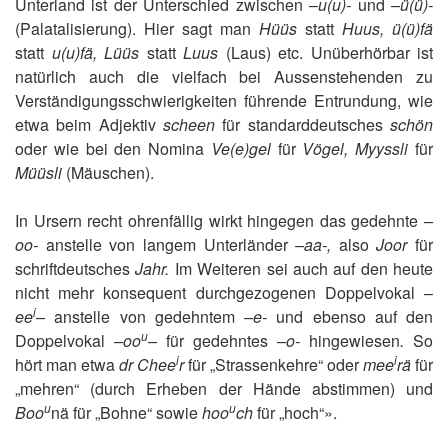
Unterland ist der Unterschied zwischen –
u(u)-
und –
ü(ü)-
(Palatalisierung). Hier sagt man
Hüüs
statt
Huus, ü(ü)fä
statt
u(u)fä, Lüüs
statt
Luus
(Laus) etc. Unüberhörbar ist
natürlich auch die vielfach bei Aussenstehenden zu
Verständigungsschwierigkeiten führende Entrundung, wie
etwa beim Adjektiv
scheen
für standarddeutsches
schön
oder wie bei den Nomina
Ve(e)gel
für
Vögel, Myyssli
für
Müüsli
(Mäuschen).
In Ursern recht ohrenfällig wirkt hingegen das gedehnte
–
oo-
anstelle von langem Unterländer
–aa-,
also
Joor
für
schriftdeutsches
Jahr.
Im Weiteren sei auch auf den heute
nicht mehr konsequent durchgezogenen Doppelvokal –
i
ee
–
anstelle von gedehntem
–e-
und ebenso auf den
u
Doppelvokal
–oo
–
für gedehntes
–o-
hingewiesen
.
So
i
i
hört man etwa
dr Chee
r
für „Strassenkehre“ oder
mee
rä
für
„mehren“ (durch Erheben der Hände abstimmen) und
u
u
Boo
nä für „Bohne“ sowie
hoo
ch
für „hoch“».