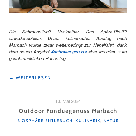
Die Schrattenfluh? Unsichtbar. Das Apéro-Plättli?
Unwiderstehlich. Unser kulinarischer Ausflug nach
Marbach wurde zwar wetterbedingt zur Nebelfahrt, dank
dem neuen Angebot
#schrattengenuss
aber trotzdem zum
geschmacklichen Höhenflug.
"#SCHRATTENGENUSS
→
WEITERLESEN
–
OHNE
SCHRATTE,
13. Mai 2024
DAFÜR
MIT
Outdoor Fonduegenuss Marbach
VIEL
KATEGORIEN
BIOSPHÄRE ENTLEBUCH
,
KULINARIK
,
NATUR
GENUSS"