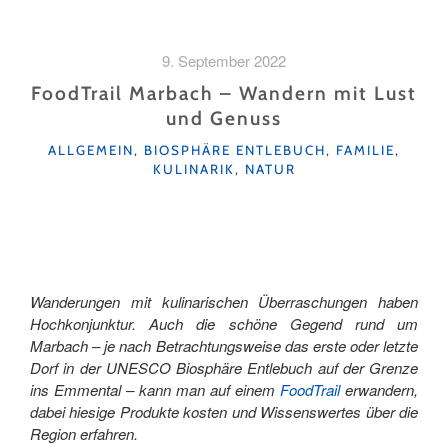
GENUSS
BEI
VOLLMOND "
9. September 2022
FoodTrail Marbach – Wandern mit Lust
und Genuss
KATEGORIEN
ALLGEMEIN
,
BIOSPHÄRE ENTLEBUCH
,
FAMILIE
,
KULINARIK
,
NATUR
Wanderungen mit kulinarischen Überraschungen haben
Hochkonjunktur. Auch die schöne Gegend rund um
Marbach – je nach Betrachtungsweise das erste oder letzte
Dorf in der UNESCO Biosphäre Entlebuch auf der Grenze
ins Emmental – kann man auf einem
FoodTrail
erwandern,
dabei hiesige Produkte kosten und Wissenswertes über die
Region erfahren.