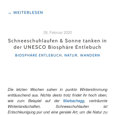
"FOODTRAIL
→
WEITERLESEN
MARBACH
–
WANDERN
28. Februar 2020
MIT
LUST
Schneeschuhlaufen & Sonne tanken in
UND
der UNESCO Biosphäre Entlebuch
GENUSS"
KATEGORIEN
BIOSPHÄRE ENTLEBUCH
,
NATUR
,
WANDERN
Die letzten Wochen sahen in punkto Winterstimmung
enttäuschend aus. Nichts desto trotz findet ihr hoch oben,
wie zum Beispiel auf der
Marbachegg
, verträumte
Winterlandschaften. Schneeschuhlaufen ist
Entschleunigung pur und eine geniale Art, um die Natur zu