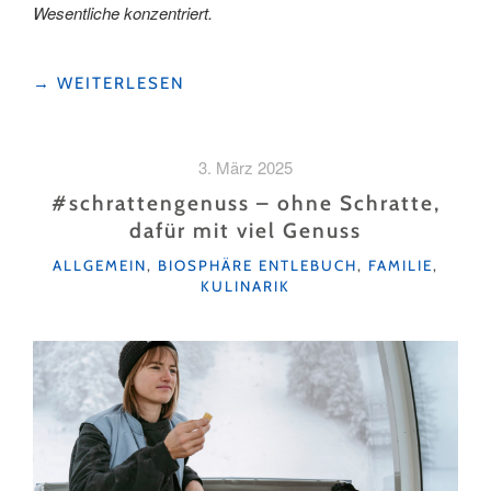
Wesentliche konzentriert.
"NOMADY-
→
WEITERLESEN
CAMPING
ERLEBEN:
UNSER
3. März 2025
WOCHENENDE
IN
#schrattengenuss – ohne Schratte,
DER
dafür mit viel Genuss
UNESCO
KATEGORIEN
BIOSPHÄRE
ALLGEMEIN
,
BIOSPHÄRE ENTLEBUCH
,
FAMILIE
,
KULINARIK
ENTLEBUCH"