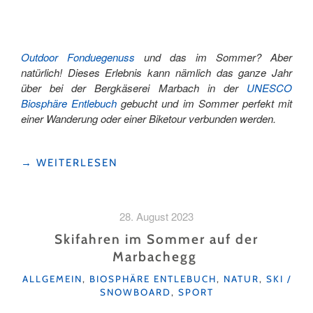
Outdoor Fonduegenuss
und das im Sommer? Aber
natürlich! Dieses Erlebnis kann nämlich das ganze Jahr
über bei der Bergkäserei Marbach in der
UNESCO
Biosphäre Entlebuch
gebucht und im Sommer perfekt mit
einer Wanderung oder einer Biketour verbunden werden.
"OUTDOOR
→
WEITERLESEN
FONDUEGENUSS
MARBACH"
28. August 2023
Skifahren im Sommer auf der
Marbachegg
KATEGORIEN
ALLGEMEIN
,
BIOSPHÄRE ENTLEBUCH
,
NATUR
,
SKI /
SNOWBOARD
,
SPORT