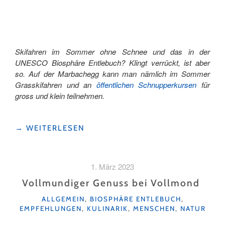
Skifahren im Sommer ohne Schnee und das in der
UNESCO Biosphäre Entlebuch? Klingt verrückt, ist aber
so. Auf der Marbachegg kann man nämlich im Sommer
Grasskifahren und an
öffentlichen Schnupperkursen
für
gross und klein teilnehmen.
"SKIFAHREN
→
WEITERLESEN
IM
SOMMER
AUF
1. März 2023
DER
MARBACHEGG "
Vollmundiger Genuss bei Vollmond
KATEGORIEN
ALLGEMEIN
,
BIOSPHÄRE ENTLEBUCH
,
EMPFEHLUNGEN
,
KULINARIK
,
MENSCHEN
,
NATUR