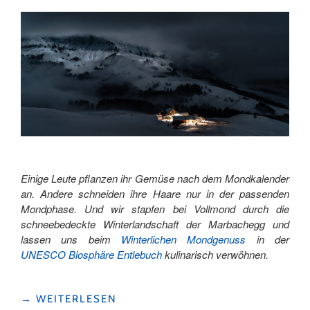
Einige Leute pflanzen ihr Gemüse nach dem Mondkalender
an. Andere schneiden ihre Haare nur in der passenden
Mondphase. Und wir stapfen bei Vollmond durch die
schneebedeckte Winterlandschaft der Marbachegg und
lassen uns beim
Winterlichen Mondgenuss
in der
UNESCO Biosphäre Entlebuch
kulinarisch verwöhnen.
"VOLLMUNDIGER
→
WEITERLESEN