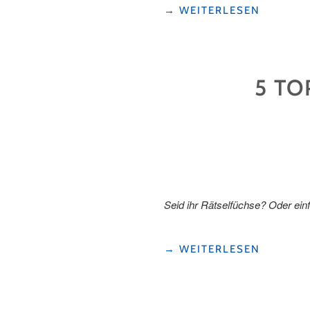
"AUF
→
WEITERLESEN
DEN
SPUREN
VON
WILHELM
5 TO
TELL"
Seid ihr Rätselfüchse? Oder ein
"5
→
WEITERLESEN
TOP
TRAILS
IN
DER