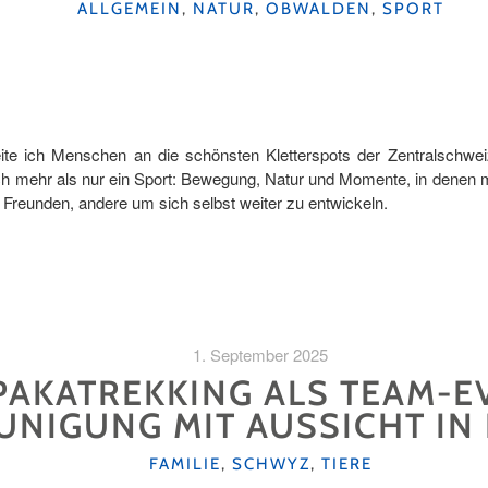
KATEGORIEN
ALLGEMEIN
,
NATUR
,
OBWALDEN
,
SPORT
eite ich Menschen an die schönsten Kletterspots der Zentralschwe
mich mehr als nur ein Sport: Bewegung, Natur und Momente, in dene
Freunden, andere um sich selbst weiter zu entwickeln.
1. September 2025
PAKATREKKING ALS TEAM-E
UNIGUNG MIT AUSSICHT I
KATEGORIEN
FAMILIE
,
SCHWYZ
,
TIERE