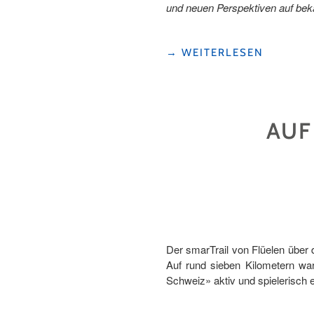
und neuen Perspektiven auf bek
"GENUSSVOLL
→
WEITERLESEN
UNTERWEGS:
AUF
DEM
NEUEN
AUF
FOODTRAIL
IN
ALTDORF"
Der smarTrail von Flüelen über 
Auf rund sieben Kilometern war
Schweiz» aktiv und spielerisch