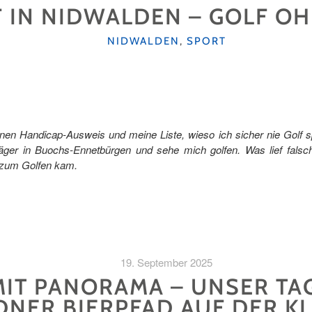
 IN NIDWALDEN – GOLF OH
KATEGORIEN
NIDWALDEN
,
SPORT
inen Handicap-Ausweis und meine Liste, wieso ich sicher nie Golf sp
hläger in Buochs-Ennetbürgen und sehe mich golfen. Was lief fals
 zum Golfen kam.
19. September 2025
MIT PANORAMA – UNSER TA
NER BIERPFAD AUF DER K