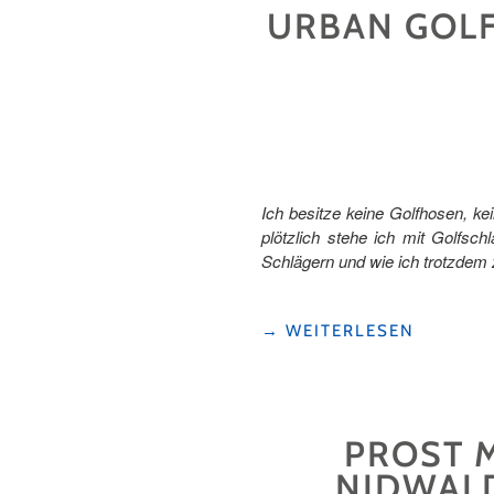
URBAN GOLF
REGION
WILLISAU"
Ich besitze keine Golfhosen, ke
plötzlich stehe ich mit Golfsc
Schlägern und wie ich trotzdem
"URBAN
→
WEITERLESEN
GOLF
IN
NIDWALDEN
–
PROST 
GOLF
OHNE
NIDWALD
GOLFPLATZ"