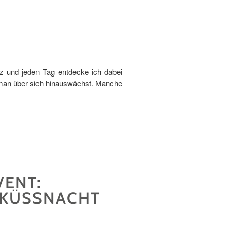
iz und jeden Tag entdecke ich dabei
n man über sich hinauswächst. Manche
VENT:
N KÜSSNACHT