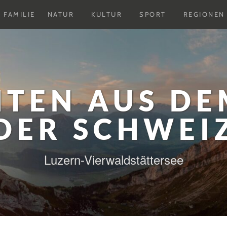
Untermenu
Untermenu
Untermenu
FAMILIE
NATUR
KULTUR
SPORT
REGIONEN
ausklappen
ausklappen
ausklappen
HTEN AUS DE
DER SCHWEI
Luzern-Vierwaldstättersee