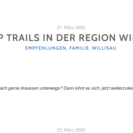
27. März 2026
P TRAILS IN DER REGION W
KATEGORIEN
EMPFEHLUNGEN
,
FAMILIE
,
WILLISAU
fach gerne draussen unterwegs? Dann lohnt es sich, jetzt weiterzule
23. März 2026