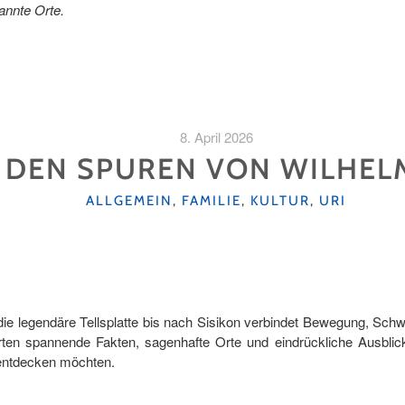
annte Orte.
8. April 2026
 DEN SPUREN VON WILHELM
KATEGORIEN
ALLGEMEIN
,
FAMILIE
,
KULTUR
,
URI
die legendäre Tellsplatte bis nach Sisikon verbindet Bewegung, Schw
ten spannende Fakten, sagenhafte Orte und eindrückliche Ausblicke
 entdecken möchten.