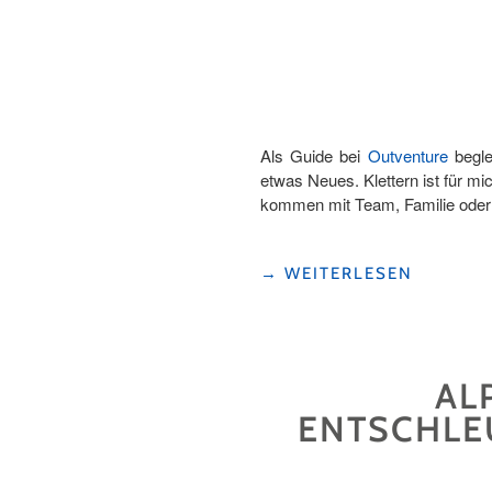
BIERPFAD
AUF
DER
KLEWENALP-
STOCKHÜTTE "
Als Guide bei
Outventure
begl
etwas Neues. Klettern ist für 
kommen mit Team, Familie oder 
"KLETTERN
→
WEITERLESEN
IN
DER
ZENTRALSCHWEIZ
MIT
AL
OUTVENTURE:
ABENTEUER
ENTSCHLE
FÜR
FAMILIE,
FREUNDE