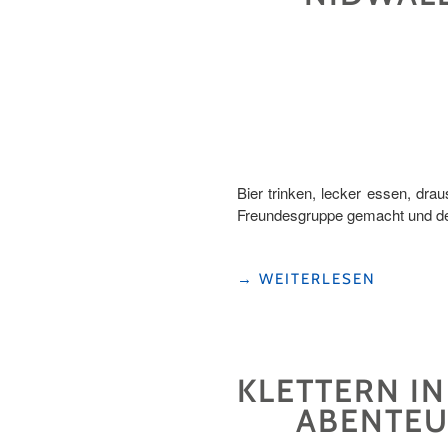
Bier trinken, lecker essen, dra
Freundesgruppe gemacht und d
"PROST
→
WEITERLESEN
MIT
PANORAMA
–
UNSER
KLETTERN I
TAG
AUF
ABENTEU
DEM
NIDWALDNER