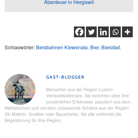
Abenteuer in Hergiswil
Schlagwörter:
Bergbahnen Klewenalp
,
Bier
,
Bierpfad
,
Erlebnisweg
,
Gruppenerlebnisse
,
Klewenalp
,
Klewenalp-
Stockhütte
,
Nidwalden
GAST-BLOGGER
Menschen aus der Region Luzern-
Vierwaldstättersee. Sie berichten über ihre
persönlichen Erlebnisse, plaudern aus dem
Nähkästchen und verraten unbekannte Schätze aus der Region.
Ob Malerin, Grafiker oder Bauarbeiter. Sie alle verbindet die
Begeisterung für ihre Region.