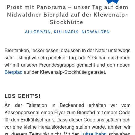
Prost mit Panorama – unser Tag auf dem
Nidwaldner Bierpfad auf der Klewenalp-
Stockhütte
KATEGORIEN
ALLGEMEIN
,
KULINARIK
,
NIDWALDEN
Bier trinken, lecker essen, draussen in der Natur unterwegs
sein – klingt wie ein perfekter Tag, oder? Genau das haben
wir mit unserer Freundesgruppe gemacht und den neuen
Bierpfad
auf der Klewenalp-Stockhütte getestet.
LOS GEHT’S!
An der Talstation in Beckenried erhalten wir vom
Kassenpersonal einen Flyer zum Bierpfad mit einem Code
für den Erdkühlschrank. Dass dieser Code uns später noch
vor eine kleine Herausforderung stellen würde, ahnten wir
zu diesem Zeitpunkt nicht. Mit der
Luftseilbahn
schweben