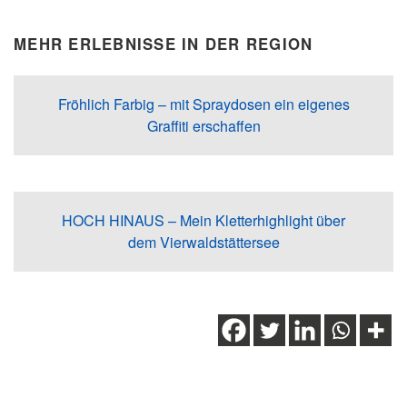
MEHR ERLEBNISSE IN DER REGION
Fröhlich Farbig – mit Spraydosen ein eigenes
Graffiti erschaffen
HOCH HINAUS – Mein Kletterhighlight über
dem Vierwaldstättersee
Schlagwörter:
Erlebnisse
,
Gruppenerlebnisse
,
Klettern
,
Obwalden
,
Outdoorabenteuer
,
Outventure
,
Teambuilding