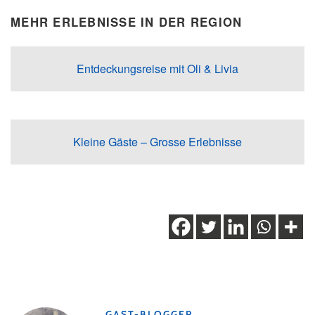
MEHR ERLEBNISSE IN DER REGION
Entdeckungsreise mit Oli & Livia
Kleine Gäste – Grosse Erlebnisse
Schlagwörter:
Familie
,
Familienerlebnisse
,
Indoor
Aktivitäten
,
Obwalden
,
Sarnen
,
Wheelpark
GAST-BLOGGER