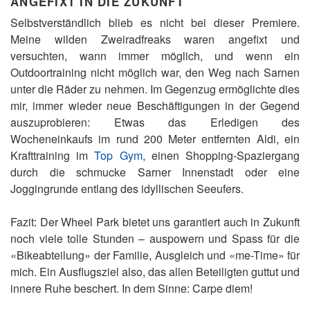
ANGEFIXT IN DIE ZUKUNFT
Selbstverständlich blieb es nicht bei dieser Premiere.
Meine wilden Zweiradfreaks waren angefixt und
versuchten, wann immer möglich, und wenn ein
Outdoortraining nicht möglich war, den Weg nach Sarnen
unter die Räder zu nehmen. Im Gegenzug ermöglichte dies
mir, immer wieder neue Beschäftigungen in der Gegend
auszuprobieren: Etwas das Erledigen des
Wocheneinkaufs im rund 200 Meter entfernten Aldi, ein
Krafttraining im
Top Gym
, einen Shopping-Spaziergang
durch die schmucke Sarner Innenstadt oder eine
Joggingrunde entlang des idyllischen Seeufers.
Fazit: Der Wheel Park bietet uns garantiert auch in Zukunft
noch viele tolle Stunden – auspowern und Spass für die
«Bikeabteilung» der Familie, Ausgleich und «me-Time» für
mich. Ein Ausflugsziel also, das allen Beteiligten guttut und
innere Ruhe beschert. In dem Sinne: Carpe diem!