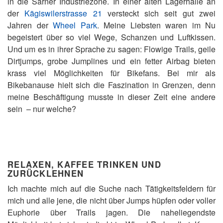
in die Sarner Industriezone. In einer alten Lagerhalle an
der
Kägiswilerstrasse 21
versteckt sich seit gut zwei
Jahren der
Wheel Park
. Meine Liebsten waren im Nu
begeistert über so viel Wege, Schanzen und Luftkissen.
Und um es in ihrer Sprache zu sagen: Flowige Trails, geile
Dirtjumps, grobe Jumplines und ein fetter Airbag bieten
krass viel Möglichkeiten für Bikefans. Bei mir als
Bikebanause hielt sich die Faszination in Grenzen, denn
meine Beschäftigung musste in dieser Zeit eine andere
sein – nur welche?
RELAXEN, KAFFEE TRINKEN UND
ZURÜCKLEHNEN
Ich machte mich auf die Suche nach Tätigkeitsfeldern für
mich und alle jene, die nicht über Jumps hüpfen oder voller
Euphorie über Trails jagen. Die naheliegendste