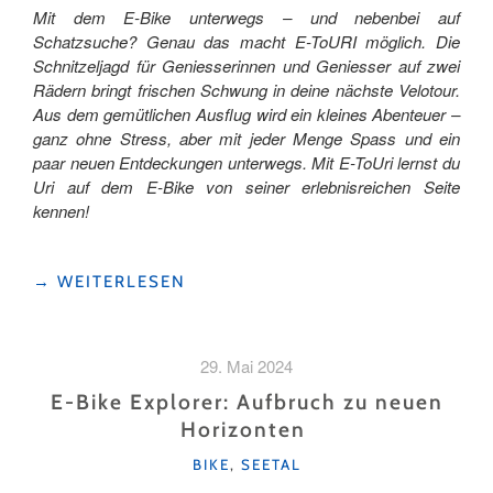
Mit dem E-Bike unterwegs – und nebenbei auf
Schatzsuche? Genau das macht E-ToURI möglich. Die
Schnitzeljagd für Geniesserinnen und Geniesser auf zwei
Rädern bringt frischen Schwung in deine nächste Velotour.
Aus dem gemütlichen Ausflug wird ein kleines Abenteuer –
ganz ohne Stress, aber mit jeder Menge Spass und ein
paar neuen Entdeckungen unterwegs. Mit E-ToUri lernst du
Uri auf dem E-Bike von seiner erlebnisreichen Seite
kennen!
"E-
→
WEITERLESEN
TOURI
–
DIE
29. Mai 2024
ERSTE
E-
E-Bike Explorer: Aufbruch zu neuen
BIKE-
Horizonten
SCHNITZELJAGD
KATEGORIEN
DURCHS
BIKE
,
SEETAL
URNER