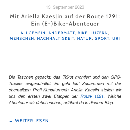
AUFBRUCH
13. September 2023
ZU
NEUEN
Mit Ariella Kaeslin auf der Route 1291:
HORIZONTEN "
Ein (E-)Bike-Abenteuer
KATEGORIEN
ALLGEMEIN
,
ANDERMATT
,
BIKE
,
LUZERN
,
MENSCHEN
,
NACHHALTIGKEIT
,
NATUR
,
SPORT
,
URI
Die Taschen gepackt, das Trikot montiert und den GPS-
Tracker eingeschaltet: Es geht los! Zusammen mit der
ehemaligen Profi-Kunstturnerin Ariella Kaeslin stellen wir
uns den ersten zwei Etappen der
Route 1291
. Welche
Abenteuer wir dabei erleben, erfährst du in diesem Blog.
"MIT
→
WEITERLESEN
ARIELLA