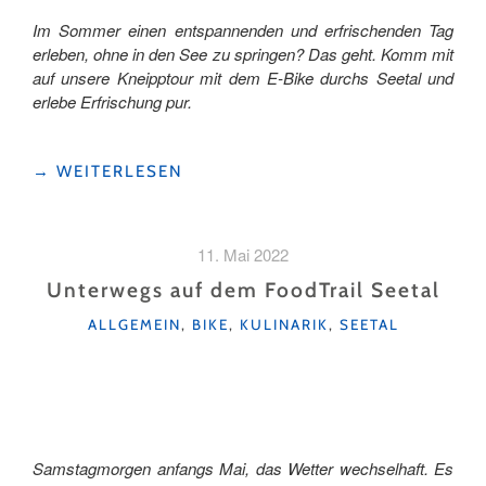
Im Sommer einen entspannenden und erfrischenden Tag
erleben, ohne in den See zu springen? Das geht. Komm mit
auf unsere Kneipptour mit dem E-Bike durchs Seetal und
erlebe Erfrischung pur.
"E-
→
WEITERLESEN
BIKE
&
KNEIPP
11. Mai 2022
IM
SEETAL"
Unterwegs auf dem FoodTrail Seetal
KATEGORIEN
ALLGEMEIN
,
BIKE
,
KULINARIK
,
SEETAL
Samstagmorgen anfangs Mai, das Wetter wechselhaft. Es