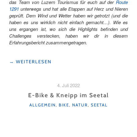
das Team von Luzern Tourismus für euch auf der
Route
1291
unterwegs und hat alle Etappen auf Herz und Nieren
geprüft. Dem Wind und Wetter haben wir getrotzt (und die
haben es uns wirklich nicht einfach gemacht…). Wie es
uns ergangen ist, wo sich die Highlights befinden und
Challenges verstecken, haben wir dir in diesem
Erfahrungsbericht zusammengetragen.
"ROUTE
→
WEITERLESEN
1291
–
IN
4. Juli 2022
7
TAGEN
E-Bike & Kneipp im Seetal
DURCH
KATEGORIEN
ALLGEMEIN
,
BIKE
,
NATUR
,
SEETAL
DIE
WIEGE
DER
SCHWEIZ"