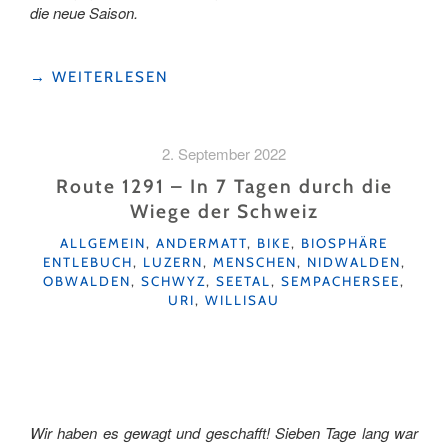
die neue Saison.
"EIN
→
WEITERLESEN
HOCH
AUF
DEN
2. September 2022
FRÜHLING
IM
Route 1291 – In 7 Tagen durch die
SEETAL"
Wiege der Schweiz
KATEGORIEN
ALLGEMEIN
,
ANDERMATT
,
BIKE
,
BIOSPHÄRE
ENTLEBUCH
,
LUZERN
,
MENSCHEN
,
NIDWALDEN
,
OBWALDEN
,
SCHWYZ
,
SEETAL
,
SEMPACHERSEE
,
URI
,
WILLISAU
Wir haben es gewagt und geschafft! Sieben Tage lang war