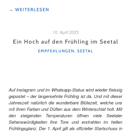
"MEIN
→
WEITERLESEN
BIKE-
TAG
IM
10. April 2023
GEBIET
KLEWENALP-
Ein Hoch auf den Frühling im Seetal
STOCKHÜTTE
KATEGORIEN
EMPFEHLUNGEN
,
SEETAL
ALS
BIKE-
NEULING "
Auf Instagram und im Whatsapp-Status wird wieder fleissig
gepostet – der langersehnte Frühling ist da. Und mit dieser
Jahreszeit natürlich die wunderbare Blütezeit, welche uns
mit ihren Farben und Düften aus dem Winterschlaf holt. Mit
den steigenden Temperaturen öffnen viele Seetaler
Sehenswürdigkeiten ihre Tore und erstrahlen im hellen
Frühlingsglanz. Der 1. April gilt als offizieller Startschuss in