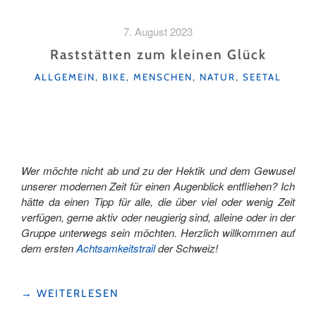
KAESLIN
AUF
7. August 2023
DER
ROUTE
Raststätten zum kleinen Glück
1291:
KATEGORIEN
ALLGEMEIN
,
BIKE
,
MENSCHEN
,
NATUR
,
SEETAL
EIN
(E-)BIKE-
ABENTEUER"
Wer möchte nicht ab und zu der Hektik und dem Gewusel
unserer modernen Zeit für einen Augenblick entfliehen? Ich
hätte da einen Tipp für alle, die über viel oder wenig Zeit
verfügen, gerne aktiv oder neugierig sind, alleine oder in der
Gruppe unterwegs sein möchten. Herzlich willkommen auf
dem ersten
Achtsamkeitstrail
der Schweiz!
"RASTSTÄTTEN
→
WEITERLESEN
ZUM