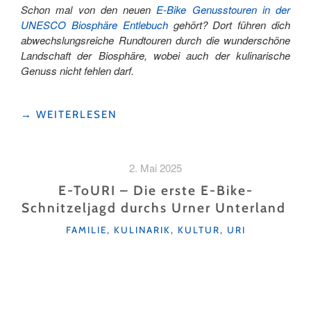
Schon mal von den neuen
E-Bike Genusstouren in der
UNESCO Biosphäre Entlebuch
gehört? Dort führen dich
abwechslungsreiche Rundtouren durch die wunderschöne
Landschaft der Biosphäre, wobei auch der kulinarische
Genuss nicht fehlen darf.
"E-
→
WEITERLESEN
BIKE
&
GOLF
2. Mai 2025
GENUSSTOUR
IN
E-ToURI – Die erste E-Bike-
SÖRENBERG-
Schnitzeljagd durchs Urner Unterland
FLÜHLI"
KATEGORIEN
FAMILIE
,
KULINARIK
,
KULTUR
,
URI