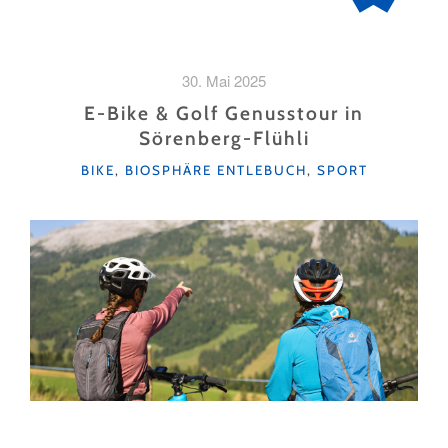
30. Mai 2025
E-Bike & Golf Genusstour in
Sörenberg-Flühli
KATEGORIEN
BIKE
,
BIOSPHÄRE ENTLEBUCH
,
SPORT