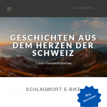
Zum
Suchen
Inhalt
nach:
GESCHICHTEN AUS
DEM HERZEN DER
SCHWEIZ
Luzern-Vierwaldstättersee
SCHLAGWORT:
E-BIKE
Bl
o
g
a
b
o
n
ni
er
e
n