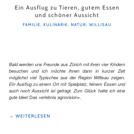
Ein Ausflug zu Tieren, gutem Essen
und schöner Aussicht
KATEGORIEN
FAMILIE
,
KULINARIK
,
NATUR
,
WILLISAU
Bald werden uns Freunde aus Zürich mit ihren vier Kindern
besuchen und ich möchte ihnen dann in kurzer Zeit
möglichst viel Typisches aus der Region Willisau zeigen.
Ein Ausflug zu einem Ort mit Spielplatz, feinem Essen und
auch noch Aussicht ist gefragt. Zum Glück hatte ich eine
gute Idee!
Das
«
erlebnis agrovision
»
.
"EIN
→
WEITERLESEN
AUSFLUG
ZU