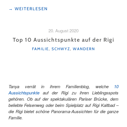
"DREI
→
WEITERLESEN
TIPPS
ZUM
ENTSCHLEUNIGEN
20. August 2020
AUF
DER
Top 10 Aussichtspunkte auf der Rigi
RIGI"
KATEGORIEN
FAMILIE
,
SCHWYZ
,
WANDERN
Tanya verrät in ihrem Familienblog, welche
10
Aussichtspunkte
auf der Rigi zu ihren Lieblingsspots
gehören. Ob auf der spektakulären Pariser Brücke, dem
beliebte Felsenweg oder beim Spielplatz auf Rigi Kaltbad –
die Rigi bietet schöne Panorama-Aussichten für die ganze
Familie.