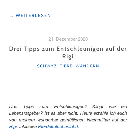
"WEITE
→
WEITERLESEN
FÜR
DIE
SEELE
21. Dezember 2020
–
AUSSICHTSPUNKTE
Drei Tipps zum Entschleunigen auf der
IM
Rigi
SEETAL"
KATEGORIEN
SCHWYZ
,
TIERE
,
WANDERN
Drei Tipps zum Entschleunigen? Klingt wie ein
Lebensratgeber? Ist es aber nicht. Heute erzähle ich euch
von meinem wunderbar gemütlichen Nachmittag auf der
Rigi
. Inklusive
Pferdekutschenfahrt
.