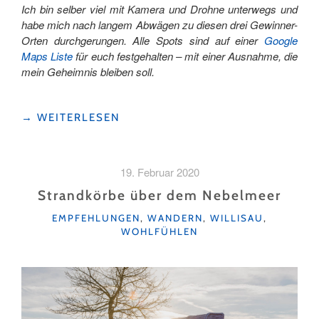
Ich bin selber viel mit Kamera und Drohne unterwegs und
habe mich nach langem Abwägen zu diesen drei Gewinner-
Orten durchgerungen. Alle Spots sind auf einer
Google
Maps Liste
für euch festgehalten – mit einer Ausnahme, die
mein Geheimnis bleiben soll.
"TOP
→
WEITERLESEN
3
FOTO-
UND
19. Februar 2020
INSTAGRAM-
LOCATIONS
Strandkörbe über dem Nebelmeer
AM
KATEGORIEN
EMPFEHLUNGEN
,
WANDERN
,
WILLISAU
,
SEMPACHERSEE"
WOHLFÜHLEN