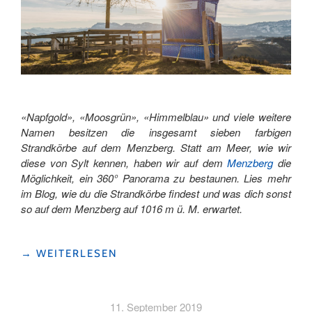
«Napfgold», «Moosgrün», «Himmelblau» und viele weitere
Namen besitzen die insgesamt sieben farbigen
Strandkörbe auf dem Menzberg. Statt am Meer, wie wir
diese von Sylt kennen, haben wir auf dem
Menzberg
die
Möglichkeit, ein 360° Panorama zu bestaunen. Lies mehr
im Blog, wie du die Strandkörbe findest und was dich sonst
so auf dem Menzberg auf 1016 m ü. M. erwartet.
"STRANDKÖRBE
→
WEITERLESEN
ÜBER
DEM
NEBELMEER"
11. September 2019