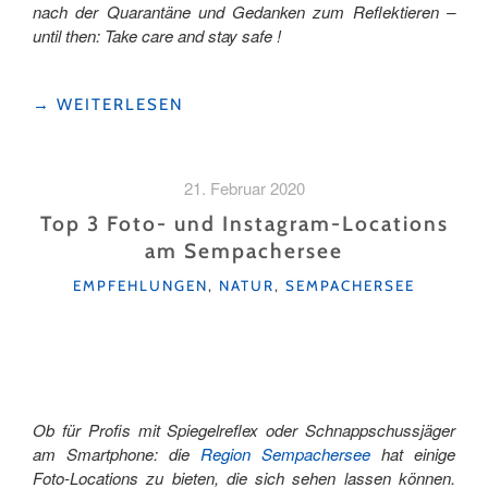
nach der Quarantäne und Gedanken zum Reflektieren –
until then: Take care and stay safe !
"QUARANTÄNE-
→
WEITERLESEN
TAGEBUCH
AUS
LUZERN"
21. Februar 2020
Top 3 Foto- und Instagram-Locations
am Sempachersee
KATEGORIEN
EMPFEHLUNGEN
,
NATUR
,
SEMPACHERSEE
Ob für Profis mit Spiegelreflex oder Schnappschussjäger
am Smartphone: die
Region Sempachersee
hat einige
Foto-Locations zu bieten, die sich sehen lassen können.