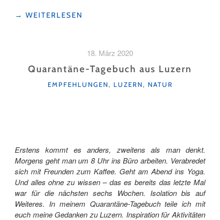
"TOP
→
WEITERLESEN
10
AUSSICHTSPUNKTE
AUF
18. März 2020
DER
RIGI"
Quarantäne-Tagebuch aus Luzern
KATEGORIEN
EMPFEHLUNGEN
,
LUZERN
,
NATUR
Erstens kommt es anders, zweitens als man denkt.
Morgens geht man um 8 Uhr ins Büro arbeiten. Verabredet
sich mit Freunden zum Kaffee. Geht am Abend ins Yoga.
Und alles ohne zu wissen – das es bereits das letzte Mal
war für die nächsten sechs Wochen. Isolation bis auf
Weiteres. In meinem Quarantäne-Tagebuch teile ich mit
euch meine Gedanken zu Luzern. Inspiration für Aktivitäten