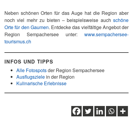
Neben schönen Orten für das Auge hat die Region aber
noch viel mehr zu bieten – beispielsweise auch
schöne
Orte für den Gaumen
. Entdecke das vielfältige Angebot der
Region Sempachersee unter:
www.sempachersee-
tourismus.ch
INFOS UND TIPPS
Alle Fotospots
der Region Sempachersee
Ausflugsziele
in der Region
Kulinarische Erlebnisse
Schlagwörter:
Aussichtspunkt
,
Empfehlung
,
Fotografie
,
Fotospot
,
Region Sempachersee
,
Sempachersee
,
Sursee