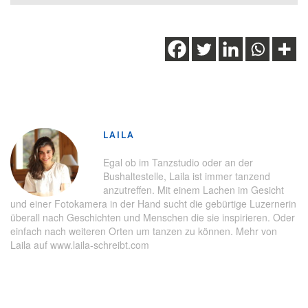
Schlagwörter:
Seidenraupen
,
Seidenraupenfarm
,
Tiere
,
Willisau
LAILA
Egal ob im Tanzstudio oder an der
Bushaltestelle, Laila ist immer tanzend
anzutreffen. Mit einem Lachen im Gesicht
und einer Fotokamera in der Hand sucht die gebürtige Luzernerin
überall nach Geschichten und Menschen die sie inspirieren. Oder
einfach nach weiteren Orten um tanzen zu können. Mehr von
Laila auf www.laila-schreibt.com