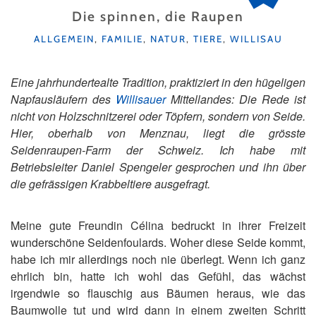
Die spinnen, die Raupen
KATEGORIEN
ALLGEMEIN
,
FAMILIE
,
NATUR
,
TIERE
,
WILLISAU
Eine jahrhundertealte Tradition, praktiziert in den hügeligen
Napfausläufern des
Willisauer
Mittellandes: Die Rede ist
nicht von Holzschnitzerei oder Töpfern, sondern von Seide.
Hier, oberhalb von Menznau, liegt die grösste
Seidenraupen-Farm der Schweiz. Ich habe mit
Betriebsleiter Daniel Spengeler gesprochen und ihn über
die gefrässigen Krabbeltiere ausgefragt.
Meine gute Freundin Célina bedruckt in ihrer Freizeit
wunderschöne Seidenfoulards. Woher diese Seide kommt,
habe ich mir allerdings noch nie überlegt. Wenn ich ganz
ehrlich bin, hatte ich wohl das Gefühl, das wächst
irgendwie so flauschig aus Bäumen heraus, wie das
Baumwolle tut und wird dann in einem zweiten Schritt