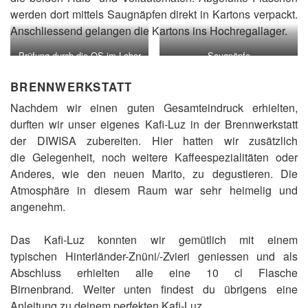
werden dort mittels Saugnäpfen direkt in Kartons verpackt.
Anschliessend gelangen die Kartons ins Hochregallager.
Prüfung durch die QS im Labor
Saugnäpfe
BRENNWERKSTATT
Nachdem wir einen guten Gesamteindruck erhielten,
durften wir unser eigenes Kafi-Luz in der Brennwerkstatt
der DIWISA zubereiten. Hier hatten wir zusätzlich
die Gelegenheit, noch weitere Kaffeespezialitäten oder
Anderes, wie den neuen Marito, zu degustieren. Die
Atmosphäre in diesem Raum war sehr heimelig und
angenehm.
Das Kafi-Luz konnten wir gemütlich mit einem
typischen Hinterländer-Znüni/-Zvieri geniessen und als
Abschluss erhielten alle eine 10 cl Flasche
Birnenbrand. Weiter unten findest du übrigens eine
Anleitung zu deinem perfekten Kafi-Luz.