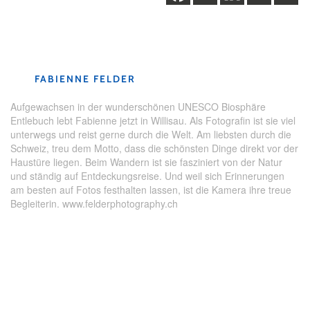
Schlagwörter:
Führung
,
Kulinarik
,
Region Willisau
,
Rundgang
,
Tradition
,
Willisau
FABIENNE FELDER
Aufgewachsen in der wunderschönen UNESCO Biosphäre
Entlebuch lebt Fabienne jetzt in Willisau. Als Fotografin ist sie viel
unterwegs und reist gerne durch die Welt. Am liebsten durch die
Schweiz, treu dem Motto, dass die schönsten Dinge direkt vor der
Haustüre liegen. Beim Wandern ist sie fasziniert von der Natur
und ständig auf Entdeckungsreise. Und weil sich Erinnerungen
am besten auf Fotos festhalten lassen, ist die Kamera ihre treue
Begleiterin. www.felderphotography.ch