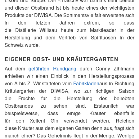
Liköre und Sirupe. Der «Träsch» war damals sehr beliebt
und dieser Obstbrand ist bis heute eines der wichtigsten
Produkte der DIWISA. Die Sortimentsvielfalt erweiterte sich
in den letzten Jahren extrem, so dass
die Distillerie Willisau heute zum Marktleader in der
Herstellung und dem Vertrieb von Spirituosen in der
Schweiz wurde.
EIGENER OBST- UND KRÄUTERGARTEN
Auf dem
geführten Rundgang
durch Conny Zihlmann
erhielten wir einen Einblick in den Herstellungsprozess
von A bis Z. Wir starteten vom
Fabrikladen
aus in Richtung
Kräutergarten der DIWISA, wo zur richtigen Saison
die Früchte für die Herstellung des beliebten
Obstbrandes zu sehen sind. Erstaunlich war
beispielsweise, dass einige Kräuter ebenfalls
für den Xellent Gin verwendet werden. Reichen
diese Kräuter aus dem eigenen Garten denn aus, fragt sich
manch einer? Das Geheimnis liegt in der Menge. Wenige