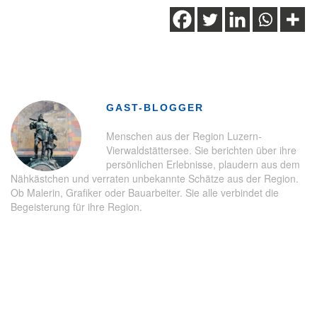
Schlagwörter:
Andermatt
,
Langlauf
,
Langlaufen
,
Loipen
,
Pisten
,
Pistenbully
,
Urserntal
GAST-BLOGGER
Menschen aus der Region Luzern-
Vierwaldstättersee. Sie berichten über ihre
persönlichen Erlebnisse, plaudern aus dem
Nähkästchen und verraten unbekannte Schätze aus der Region.
Ob Malerin, Grafiker oder Bauarbeiter. Sie alle verbindet die
Begeisterung für ihre Region.