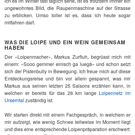
ich es im Winter fast täglich sehe, ist es trotzdem immer ein
ungewohntes Bild, die Raupenmaschine auf der Strasse
zu erblicken. Umso toller ist es, dass ich heute sogar
mitfahren darf.
WAS DIE LOIPE UND EIN WEIN GEMEINSAM
HABEN
Der «Loipenmacher», Markus Zurfluh, begrüsst mich mit
einem: «Sooo gemmer einisch ga luegä» und schon setzt
sich der Pistenbully in Bewegung. Ich freue mich auf diese
Entdeckungsreise und bin vor allem gespannt, was mir
Markus aus seinen letzten 25 Saisons erzählen kann, in
welchen er bereits für das 28 km lange
Loipennetz im
Urserntal
zuständig ist.
Wir starten direkt mit einem Fachgespräch, in welchem er
mir aufzeigt, wie wenig Schnee teilweise im Moment liegt
und dies eine entsprechende Loipenpräparation erschwert: