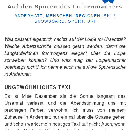
Auf den Spuren des Loipenmachers
KATEGORIEN
ANDERMATT
,
MENSCHEN
,
REGIONEN
,
SKI /
SNOWBOARD
,
SPORT
,
URI
Was passiert eigentlich nachts auf der Loipe im Urserntal?
Welche Arbeitsschritte müssen getan werden, damit die
LangläuferInnen frühmorgens elegant über die Loipe
schweben können? Und was mag der Loipenmacher
überhaupt nicht? Ich nehme euch mit auf die Spurensuche
in Andermatt.
UNGEWÖHNLICHES TAXI
Es ist Mitte Dezember als die Sonne langsam das
Urserntal verlässt, und die Abendstimmung uns mit
prächtigen Farben verwöhnt. Ich muss von meinem
Zuhause in Andermatt nur einmal über die Strasse gehen
und schon wartet mein heutiges Taxi auf mich: Auch, wenn