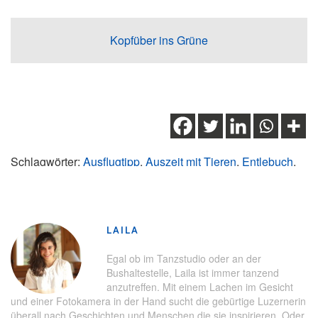
Kopfüber ins Grüne
Schlagwörter:
Ausflugtipp
,
Auszeit mit Tieren
,
Entlebuch
,
Erlebnistipp
,
Lama-Trekking
,
UNESCO Biosphäre
Entlebuch
LAILA
Egal ob im Tanzstudio oder an der
Bushaltestelle, Laila ist immer tanzend
anzutreffen. Mit einem Lachen im Gesicht
und einer Fotokamera in der Hand sucht die gebürtige Luzernerin
überall nach Geschichten und Menschen die sie inspirieren. Oder