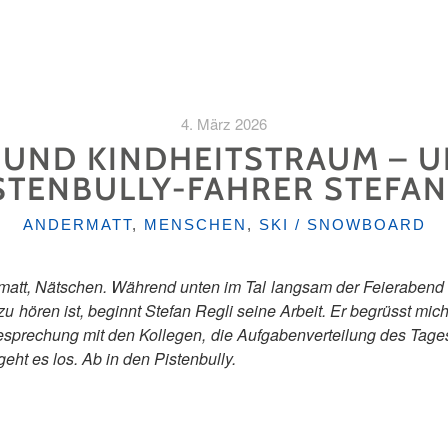
4. März 2026
 UND KINDHEITSTRAUM – 
ISTENBULLY-FAHRER STEFAN
KATEGORIEN
ANDERMATT
,
MENSCHEN
,
SKI / SNOWBOARD
matt, Nätschen. Während unten im Tal langsam der Feierabend b
 hören ist, beginnt Stefan Regli seine Arbeit. Er begrüsst mich
prechung mit den Kollegen, die Aufgabenverteilung des Tages
 geht es los. Ab in den Pistenbully.