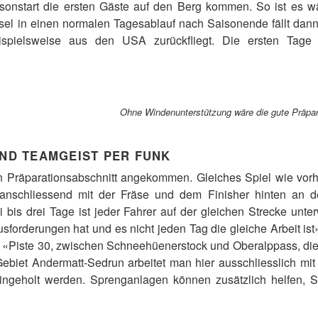
isonstart die ersten Gäste auf den Berg kommen. So ist es 
el in einen normalen Tagesablauf nach Saisonende fällt dann 
spielsweise aus den USA zurückfliegt. Die ersten Tage 
Ohne Windenunterstützung wäre die gute Präpara
UND TEAMGEIST PER FUNK
n Präparationsabschnitt angekommen. Gleiches Spiel wie vo
 anschliessend mit der Fräse und dem Finisher hinten an de
ei bis drei Tage ist jeder Fahrer auf der gleichen Strecke unt
orderungen hat und es nicht jeden Tag die gleiche Arbeit ist»
 «Piste 30, zwischen Schneehüenerstock und Oberalppass, die fä
Gebiet Andermatt-Sedrun arbeitet man hier ausschliesslich mi
ingeholt werden. Sprenganlagen können zusätzlich helfen, S