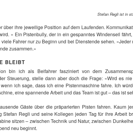
Stefan Regli ist in 
er über ihre jeweilige Position auf dem Laufenden. Kommunikat
ird. « Ein Pistenbully, der in ein gespanntes Windenseil fährt,
viele Fahrer nur zu Beginn und bei Dienstende sehen. «Jeder 
 Ende zusammen.»
E BLEIBT
ion bin ich als Beifahrer fasziniert von dem Zusammens
er Steuerung, stelle dann aber doch die Frage: «Wird es nie 
, wenn ich sage, dass ich eine Pistenmaschine fahre. Ich wür
chine, eine spannende Arbeit und das Team ist gut – das ist se
sende Gäste über die präparierten Pisten fahren. Kaum jem
g Stefan Regli und seine Kollegen jeden Tag für ihre Arbeit
abine sitzen – zwischen Technik und Natur, zwischen Dunkelhei
Abend neu beginnt.