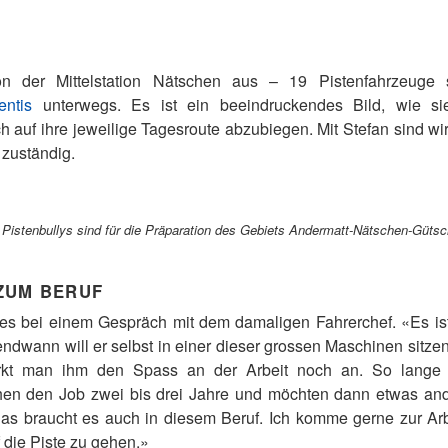
on der Mittelstation Nätschen aus – 19 Pistenfahrzeuge
entis
unterwegs. Es ist ein beeindruckendes Bild, wie 
auf ihre jeweilige Tagesroute abzubiegen. Mit Stefan sind wir
 zuständig.
 Pistenbullys sind für die Präparation des Gebiets Andermatt-Nätschen-Güts
ZUM BERUF
lles bei einem Gespräch mit dem damaligen Fahrerchef. «Es is
gendwann will er selbst in einer dieser grossen Maschinen sitzen.
rkt man ihm den Spass an der Arbeit noch an. So lange da
chen den Job zwei bis drei Jahre und möchten dann etwas an
das braucht es auch in diesem Beruf. Ich komme gerne zur Arb
 die Piste zu gehen.»