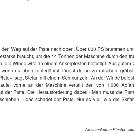
 den Weg auf der Piste nach oben. Über 600 PS brummen unter
destärke braucht, um die 14 Tonnen der Maschine durch den f
p, die Winde wird an einem Ankerpfosten befestigt. Aus gute
 wenn du oben runterfährst, fängst du an zu rutschen, gräbs
 Piste», sagt Stefan mit einem Schmunzeln. An der Winde befest
haufel vorne an der Maschine verteilt den von 1’000 Abf
f der Piste. Die Herausforderung dabei: «Man muss die Piste
 schieben – das schadet der Piste. Nur so viel, wie die Skif
An verankerten Pfosten wird