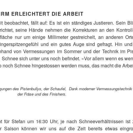
IRM ERLEICHTERT DIE ARBEIT
beobachtet, fällt auf: Es ist ein ständiges Justieren. Sein B
ichtet, seine Hände nehmen die Korrekturen an den Kontrolle
läche nur um einige Millimeter gestreichelt, an anderen Ort
ngerspitzengefühl und ein gutes Auge sind gefragt. Hin und w
 Anhand von Vermessungen im Sommer und der Technik im Pist
l Schnee sich unter uns noch befindet. «Vor allem wenn es weni
o noch Schnee hingestossen werden muss, das macht die Arbeit 
egungen des Pistenbullys, der Schaufel,
Dank moderner Vermessungstechnik w
der Fräse und des Finishers.
nt für Stefan um 16:30 Uhr, je nach Schneeverhältnissen is
 Saison können wir uns auf die Zeit bereits etwas eingr