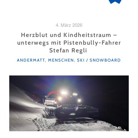
4. März 2026
Herzblut und Kindheitstraum –
unterwegs mit Pistenbully-Fahrer
Stefan Regli
KATEGORIEN
ANDERMATT
,
MENSCHEN
,
SKI / SNOWBOARD