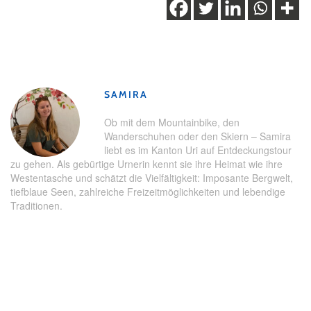
Schlagwörter:
Andermatt
,
Eisfeld
,
Eishockey
,
Schlittschuhlaufen
,
Wintererlebnis
SAMIRA
Ob mit dem Mountainbike, den
Wanderschuhen oder den Skiern – Samira
liebt es im Kanton Uri auf Entdeckungstour
zu gehen. Als gebürtige Urnerin kennt sie ihre Heimat wie ihre
Westentasche und schätzt die Vielfältigkeit: Imposante Bergwelt,
tiefblaue Seen, zahlreiche Freizeitmöglichkeiten und lebendige
Traditionen.