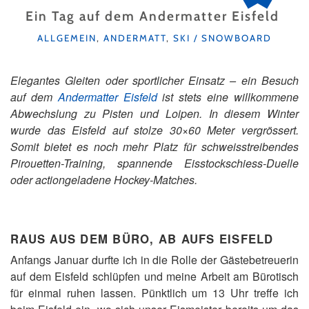
Ein Tag auf dem Andermatter Eisfeld
KATEGORIEN
ALLGEMEIN
,
ANDERMATT
,
SKI / SNOWBOARD
Elegantes Gleiten oder sportlicher Einsatz – ein Besuch
auf dem
Andermatter Eisfeld
ist stets eine willkommene
Abwechslung zu Pisten und Loipen. In diesem Winter
wurde das Eisfeld auf stolze 30×60 Meter vergrössert.
Somit bietet es noch mehr Platz für schweisstreibendes
Pirouetten-Training, spannende Eisstockschiess-Duelle
oder actiongeladene Hockey-Matches.
RAUS AUS DEM BÜRO, AB AUFS EISFELD
Anfangs Januar durfte ich in die Rolle der Gästebetreuerin
auf dem Eisfeld schlüpfen und meine Arbeit am Bürotisch
für einmal ruhen lassen. Pünktlich um 13 Uhr treffe ich