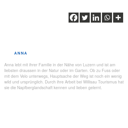
Schlagwörter:
Halbtageswanderung
,
Herbst
,
See
,
wandern
,
Wanderung
,
Willisau
ANNA
Anna lebt mit ihrer Familie in der Nähe von Luzern und ist am
liebsten draussen in der Natur oder im Garten. Ob zu Fuss oder
mit dem Velo unterwegs, Hauptsache der Weg ist noch ein wenig
wild und ursprünglich. Durch ihre Arbeit bei Willisau Tourismus hat
sie die Napfberglandschaft kennen und lieben gelernt.