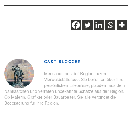
Schlagwörter:
Führung
,
Geschichte
,
Schifffahrt
,
Seelisberg
,
Tradition
,
Uri
GAST-BLOGGER
Menschen aus der Region Luzern-
Vierwaldstättersee. Sie berichten über ihre
persönlichen Erlebnisse, plaudern aus dem
Nähkästchen und verraten unbekannte Schätze aus der Region.
Ob Malerin, Grafiker oder Bauarbeiter. Sie alle verbindet die
Begeisterung für ihre Region.