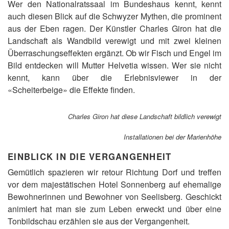
Wer den Nationalratssaal im Bundeshaus kennt, kennt
ü
w
h
i
auch diesen Blick auf die Schwyzer Mythen, die prominent
r
r
aus der Eben ragen. Der Künstler Charles Giron hat die
t
m
Landschaft als Wandbild verewigt und mit zwei kleinen
u
i
n
t
Überraschungseffekten ergänzt. Ob wir Fisch und Engel im
s
d
Bild entdecken will Mutter Helvetia wissen. Wer sie nicht
d
e
kennt, kann über die Erlebnisviewer in der
u
r
r
T
«Scheiterbeige» die Effekte finden.
c
r
h
e
d
i
Charles Giron hat diese Landschaft bildlich verewigt
i
b
e
-
Installationen bei der Marienhöhe
G
S
e
e
EINBLICK IN DIE VERGANGENHEIT
s
e
c
l
Gemütlich spazieren wir retour Richtung Dorf und treffen
h
i
vor dem majestätischen Hotel Sonnenberg auf ehemalige
i
s
Bewohnerinnen und Bewohner von Seelisberg. Geschickt
c
b
h
e
animiert hat man sie zum Leben erweckt und über eine
t
r
Tonbildschau erzählen sie aus der Vergangenheit.
s
g