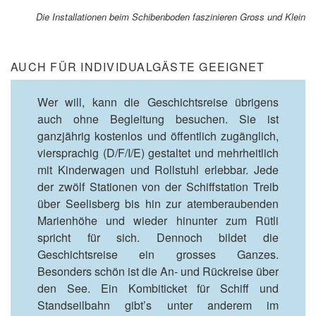
s
Die Installationen beim Schibenboden faszinieren Gross und Klein
h
a
u
s
AUCH FÜR INDIVIDUALGÄSTE GEEIGNET
Wer will, kann die Geschichtsreise übrigens
auch ohne Begleitung besuchen. Sie ist
ganzjährig kostenlos und öffentlich zugänglich,
viersprachig (D/F/I/E) gestaltet und mehrheitlich
mit Kinderwagen und Rollstuhl erlebbar. Jede
der zwölf Stationen von der Schiffstation Treib
über Seelisberg bis hin zur atemberaubenden
Marienhöhe und wieder hinunter zum Rütli
spricht für sich. Dennoch bildet die
Geschichtsreise ein grosses Ganzes.
Besonders schön ist die An- und Rückreise über
den See. Ein Kombiticket für Schiff und
Standseilbahn gibt’s unter anderem im