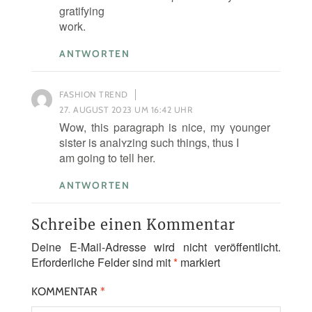
gratifying
work.
ANTWORTEN
FASHION TREND
27. AUGUST 2023 UM 16:42 UHR
Wow, thiѕ paragraph is nice, my үounger
sister is analʏzing such things, thus I
am going to tell her.
ANTWORTEN
Schreibe einen Kommentar
Deine E-Mail-Adresse wird nicht veröffentlicht.
Erforderliche Felder sind mit
*
markiert
KOMMENTAR
*