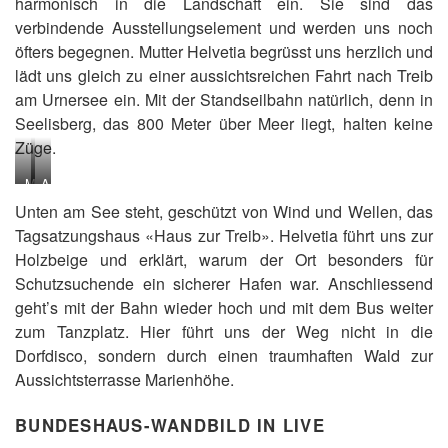
harmonisch in die Landschaft ein. Sie sind das
verbindende Ausstellungselement und werden uns noch
öfters begegnen. Mutter Helvetia begrüsst uns herzlich und
lädt uns gleich zu einer aussichtsreichen Fahrt nach Treib
am Urnersee ein. Mit der Standseilbahn natürlich, denn in
Seelisberg, das 800 Meter über Meer liegt, halten keine
Züge.
M
A
u
l
Unten am See steht, geschützt von Wind und Wellen, das
t
s
Tagsatzungshaus «Haus zur Treib». Helvetia führt uns zur
t
e
e
r
Holzbeige und erklärt, warum der Ort besonders für
r
s
Schutzsuchende ein sicherer Hafen war. Anschliessend
H
t
geht’s mit der Bahn wieder hoch und mit dem Bus weiter
e
e
l
s
zum Tanzplatz. Hier führt uns der Weg nicht in die
v
f
Dorfdisco, sondern durch einen traumhaften Wald zur
e
a
Aussichtsterrasse Marienhöhe.
t
h
i
r
a
e
BUNDESHAUS-WANDBILD IN LIVE
f
n