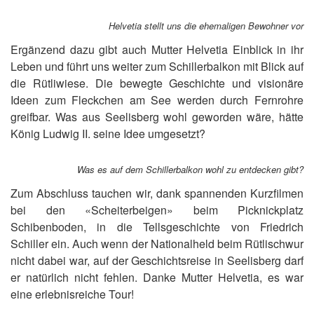
r
b
e
a
Helvetia stellt uns die ehemaligen Bewohner vor
i
h
s
n
Ergänzend dazu gibt auch Mutter Helvetia Einblick in ihr
e
a
Leben und führt uns weiter zum Schillerbalkon mit Blick auf
n
d
die Rütliwiese. Die bewegte Geschichte und visionäre
e
Ideen zum Fleckchen am See werden durch Fernrohre
n
greifbar. Was aus Seelisberg wohl geworden wäre, hätte
S
e
König Ludwig II. seine Idee umgesetzt?
e
z
Was es auf dem Schillerbalkon wohl zu entdecken gibt?
u
m
Zum Abschluss tauchen wir, dank spannenden Kurzfilmen
T
a
bei den «Scheiterbeigen» beim Picknickplatz
g
Schibenboden, in die Tellsgeschichte von Friedrich
s
Schiller ein. Auch wenn der Nationalheld beim Rütlischwur
a
t
nicht dabei war, auf der Geschichtsreise in Seelisberg darf
z
er natürlich nicht fehlen. Danke Mutter Helvetia, es war
u
eine erlebnisreiche Tour!
n
g