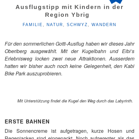
Ausflugstipp mit Kindern in der
Region Ybrig
KATEGORIEN
FAMILIE
,
NATUR
,
SCHWYZ
,
WANDERN
Für den sommerlichen Gotti-Ausflug haben wir dieses Jahr
Oberiberg ausgewählt. Mit der Kugelbahn und Eibi’s
Erlebnisweg locken zwei neue Attraktionen. Ausserdem
hatten wir bisher auch noch keine Gelegenheit, den Kabi
Bike Park auszuprobieren.
Mit Unterstützung findet die Kugel den Weg durch das Labyrinth.
ERSTE BAHNEN
Die Sonnencreme ist aufgetragen, kurze Hosen und
Regenjacken sind eingepackt. Noch aufgeregter als das