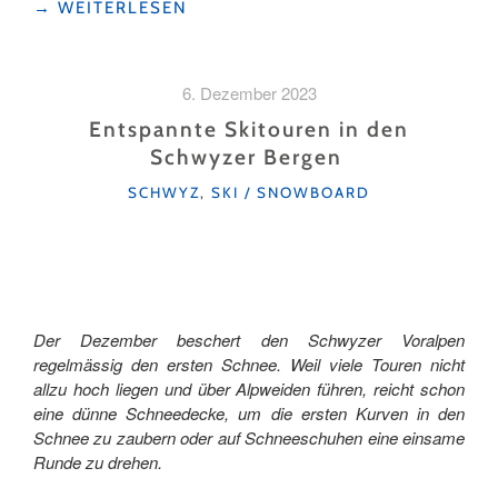
"AUSFLUGSTIPP
→
WEITERLESEN
MIT
KINDERN
IN
6. Dezember 2023
DER
REGION
Entspannte Skitouren in den
YBRIG "
Schwyzer Bergen
KATEGORIEN
SCHWYZ
,
SKI / SNOWBOARD
Der Dezember beschert den Schwyzer Voralpen
regelmässig den ersten Schnee. Weil viele Touren nicht
allzu hoch liegen und über Alpweiden führen, reicht schon
eine dünne Schneedecke, um die ersten Kurven in den
Schnee zu zaubern oder auf Schneeschuhen eine einsame
Runde zu drehen.