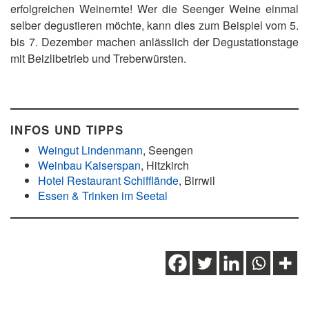
erfolgreichen Weinernte! Wer die Seenger Weine einmal
selber degustieren möchte, kann dies zum Beispiel vom 5.
bis 7. Dezember machen anlässlich der Degustationstage
mit Beizlibetrieb und Treberwürsten.
INFOS UND TIPPS
Weingut Lindenmann
, Seengen
Weinbau Kaiserspan
, Hitzkirch
Hotel Restaurant Schifflände
, Birrwil
Essen & Trinken im Seetal
Schlagwörter:
Genuss
,
Hallwilersee
,
Kulinarik
,
Kultur
,