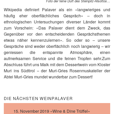
Foto der feine Duft des Steinpilz-Risottos…
Wikipedia definiert Palaver als ein «langwieriges und
häufig eher oberflächliches Gespräch» – doch in
ethnologischen Untersuchungen diverser Länder kommt
zum Vorschein: «Das Palaver dient dem Zweck, das
Gegenüber vor den entscheidenden Gesprächsthemen
etwas näher kennenzulernen». So oder so – unsere
Gespräche sind weder oberflächlich noch langwierig – wir
geniessen die entspannte Atmosphäre, einen
aufmerksamen Service und die feinen Tropfen sehr.Zum
Abschluss führt uns Maik mit dem Dessertwein vom Kloster
Muri ins Südtirol – der Muri-Gries Rosenmuskateller der
Abtei Muri-Gries mundet wunderbar zum Dessert!
DIE NÄCHSTEN WEINPALAVER
15. November 2019 «Wine & Dine Trüffel»