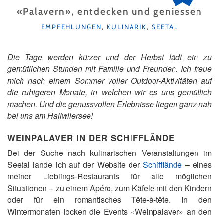
«Palavern», entdecken und geniessen
KATEGORIEN
EMPFEHLUNGEN
,
KULINARIK
,
SEETAL
Die Tage werden kürzer und der Herbst lädt ein zu
gemütlichen Stunden mit Familie und Freunden. Ich freue
mich nach einem Sommer voller Outdoor-Aktivitäten auf
die ruhigeren Monate, in welchen wir es uns gemütlich
machen. Und die genussvollen Erlebnisse liegen ganz nah
bei uns am Hallwilersee!
WEINPALAVER IN DER SCHIFFLÄNDE
Bei der Suche nach kulinarischen Veranstaltungen im
Seetal lande ich auf der Website der
Schifflände
– eines
meiner Lieblings-Restaurants für alle möglichen
Situationen – zu einem Apéro, zum Käfele mit den Kindern
oder für ein romantisches Tête-à-tête. In den
Wintermonaten locken die Events «Weinpalaver» an den