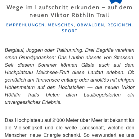
Wege im Laufschritt erkunden – auf dem
neuen Viktor Röthlin Trail
KATEGORIEN
EMPFEHLUNGEN
,
MENSCHEN
,
OBWALDEN
,
REGIONEN
,
SPORT
Berglauf, Joggen oder Trailrunning. Drei Begriffe vereinen
einen Grundgedanken: Das Laufen abseits von Strassen.
Seit diesem Sommer können Gäste auch auf dem
Hochplateau Melchsee-Frutt diese Laufart erleben. Ob
gemütlich am Tannensee entlang oder ambitiös mit einigen
Höhenmetern auf den Hochstollen — die neuen Viktor
Röthlin Trails bieten allen Laufbegeisterten ein
unvergessliches Erlebnis.
Das Hochplateau auf 2‘000 Meter über Meer ist bekannt für
die Vielseitigkeit und die weite Landschaft, welche den
Menschen neue Energie schenkt. So verwundert es uns