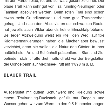
mit den Farben blau, rot und schwarz gekennzeichnet. Der
blaue Trail kann sehr gut von Trailrunning-Neulingen oder
Familien absolviert werden. Beim roten Trail sind schon
etwas mehr Grundkondition und eine gute Trittsicherheit
gefragt. Und nach dem Absolvieren der schwarzen Route,
hat jeweils auch Viktor abends keine Einschlafprobleme.
Bei jeder Abzweigung weist ein Pfeil den Weg, auf fixe
Kilometermarkierungen haben die Macher aber bewusst
verzichtet, denn sie wollen die Natur den Gästen in ihrer
natürlichsten Art und Schönheit präsentieren. Start und Ziel
befinden sich für alle drei Trails direkt vor der Bergstation
der Gondelbahn auf Melchsee-Frutt auf 1‘898 m ü. M.
BLAUER TRAIL
Ausgerüstet mit gutem Schuhwerk und Kleidung sowie
einem Trailrunning-Rucksack gefüllt mit Riegeln und
Wasser gehen wir zum Warm-up den 9.5 Kilometer langen