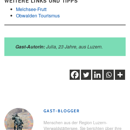
WEITERE LINKS UND TIPPS
Melchsee-Frutt
Obwalden Tourismus
Gast-Autorin:
Julia, 23 Jahre, aus Luzern.
Schlagwörter:
Laufen
,
Melchsee-Frutt
,
Obwalden
,
Trailrun
,
Viktor Röthlin
GAST-BLOGGER
Menschen aus der Region Luzern-
Vierwaldstättersee. Sie berichten über ihre