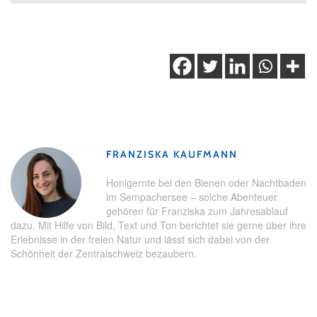
Schlagwörter:
Luzern
,
take-away
,
vegan
,
veganer Take-
Away
FRANZISKA KAUFMANN
Honigernte bei den Bienen oder Nachtbaden
im Sempachersee – solche Abenteuer
gehören für Franziska zum Jahresablauf
dazu. Mit Hilfe von Bild, Text und Ton berichtet sie gerne über ihre
Erlebnisse in der freien Natur und lässt sich dabei von der
Schönheit der Zentralschweiz bezaubern.