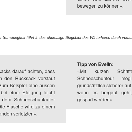
bewegen zu können».
er Schwierigkeit führt in das ehemalige Skigebiet des Winterhorns durch ver
Tipp von Evelin:
cks darauf achten, dass
«Mit kurzen Schri
n den Rucksack verstaut
Schneeschuhtour mög
zum Beispiel eine aussen
grundsätzlich sicherer au
bei einer Steigung leicht
wenn es bergauf geht,
lt dem Schneeschuhläufer
gespart werden».
 die Flasche wird zu einem
nden verletzten».