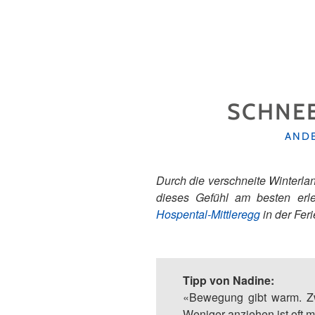
SCHNEE
KATE
AND
Durch die verschneite Winterla
dieses Gefühl am besten erle
Hospental-Mittleregg
in der Fer
Tipp von Nadine:
«Bewegung gibt warm. Zw
Weniger anziehen ist oft m