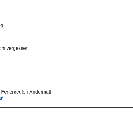
ng
cht vergessen!
r Ferienregion Andermatt
er