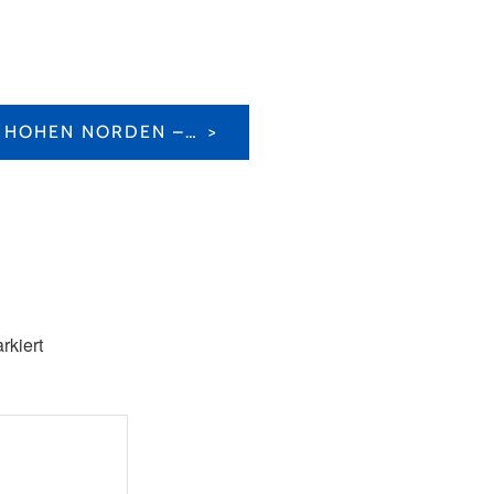
SCHWITZEN WIE IM HOHEN NORDEN – DIE NATUR SAUNA AM SEE
rkiert